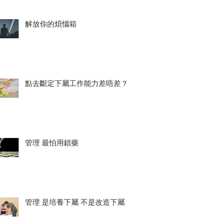
解放你的煩惱箱
點去斷定下屬工作能力差唔差？
管理 最怕用錯藥
管理 是培養下屬 不是改造下屬