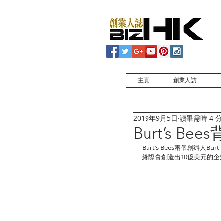
主頁
創業人訪
2019年9月5日
讀畢需時 4 
Burt’s B
Burt’s Bees兩個創辦人B
緣際會創造出10億美元的