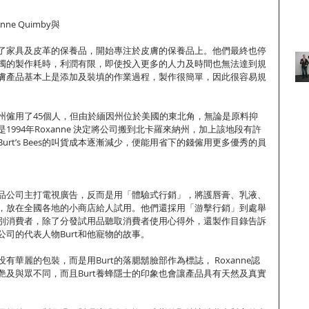
nne Quimby與
逐漸淘汰了家具及皮革的保養品，開始專注於皮膚的保養品上。他們最終也停
燭的製作耗時，利潤有限，即使投入更多的人力及時間也無法達到規
膚產品基本上是添加及裝填的作業過程，製作很簡單，因此很容易規
」在緬因州僱用了45個人，但由於緬因州位於美國的東北角，無論是原料抑
1994年Roxanne 決定將公司搬到北卡羅來納州，加上該地段有許
rt’s Bees的叫貨成本逐漸減少，便能用省下的錢僱用更多優秀的員
般的保養品公司主打電視廣告，反而是用「體驗式行銷」，將護唇膏、乳液、
，放在全國各地的小商店給人試用。他們還採用「游擊行銷」到處舉
別消費者，除了分發試用品聽取消費者使用心得外，還製作目錄告訴
司的代表人物Burt和他寵物的故事。
產品也没有華麗的包裝，而是用Burt的落腮鬍臉部作為標誌， Roxanne認
艷及與眾不同，而且Burt養蜂隱士的印象也會讓產品具有天然及真實