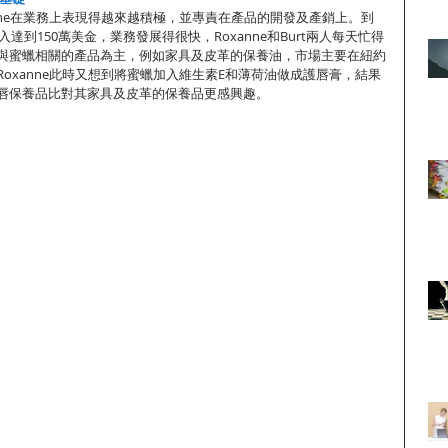
nne在業務上表現得越來越積極，並專責在產品的開發及產銷上。到
es的收入達到150萬美金，業務發展得很快，Roxanne和Burt兩人每天忙得
與蜜蠟相關的產品為主，例如家具及皮革的保養油，市場主要在紐約
oxanne此時又想到將蜜蠟加入維生素E和薄荷油做成護唇膏，結果
es的嘴唇保養品比對其家具及皮革的保養品更感興趣。