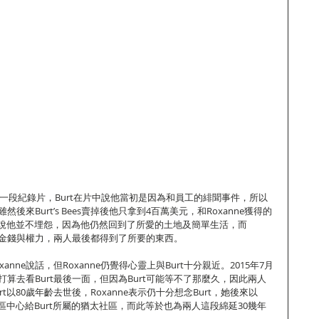
rt拍攝了一段紀錄片，Burt在片中說他當初是因為和員工的緋聞事件，所以
雖然後來Burt’s Bees賣掉後他只拿到4百萬美元，和Roxanne獲得的
說他並不埋怨，因為他仍然回到了所愛的土地及簡單生活，而
要的金錢與權力，兩人最後都得到了所要的東西。
xanne說話，但Roxanne仍覺得心靈上與Burt十分親近。2015年7月
ne曾打算去看Burt最後一面，但因為Burt可能等不了那麼久，因此兩人
t以80歲年齡去世後，Roxanne表示仍十分想念Burt，她後來以
社區中心給Burt所屬的猶太社區，而此等於也為兩人這段綿延30幾年