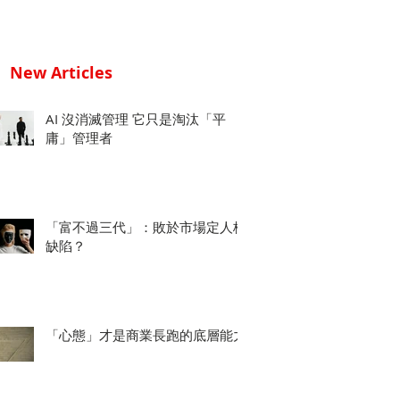
New Articles
AI 沒消滅管理 它只是淘汰「平
庸」管理者
「富不過三代」：敗於市場定人格
缺陷？
「心態」才是商業長跑的底層能力