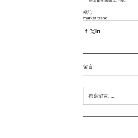
的愛恨糾纏畫上句號。
標記：
market trend
留言
撰寫留言......