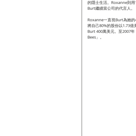
的隱士生活。Roxanne則用
Burt繼續當公司的代言人。
Roxanne一直視Burt為
將自己80%的股份以1.73
Burt 400萬美元。至2007
Bees」。