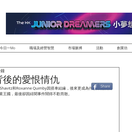
今日一Mo
職場及經營智慧
市場脈搏
活動
創業坊
分鐘
ees背後的愛恨情仇
Share
urt Shavitz和Roxanne Quimby因搭車結緣，後來更成為伴侶，兩日因
企業王國，最後卻因緋聞事件鬧得不歡而散。