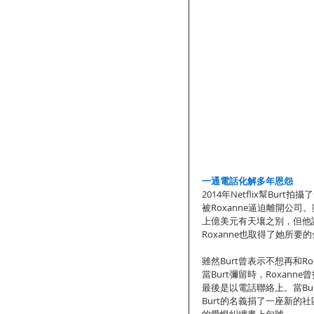
一通電話化解多年恩怨
2014年Netflix幫Bu
被Roxanne逼迫離開公司。
上億美元有天壤之別，但他
Roxanne也取得了她所
雖然Burt曾表示不想再和Ro
當Burt彌留時，Roxan
最後是以電話聯絡上。當Bur
Burt的名義捐了一座新的