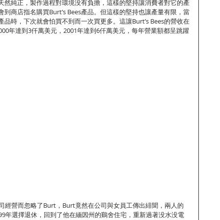
標榜成分天然純正，製作過程對環境没有負擔，這樣的堅持讓消費者對它的產
商店指名購買Burt’s Bees產品。但這樣的堅持也讓產量有限，當
時，下次就會怕買不到而一次買更多。這讓Burt’s Bees的營收在
元，2000年達到3仟萬美元，2001年達到6仟萬美元，每年營業額都呈跳躍
公司經營而忽略了Burt，Burt竟然在公司與女員工傳出緋聞，兩人的
1999年選擇退休，回到了他在緬因州的鷄舍住宅，重新過著没水没電