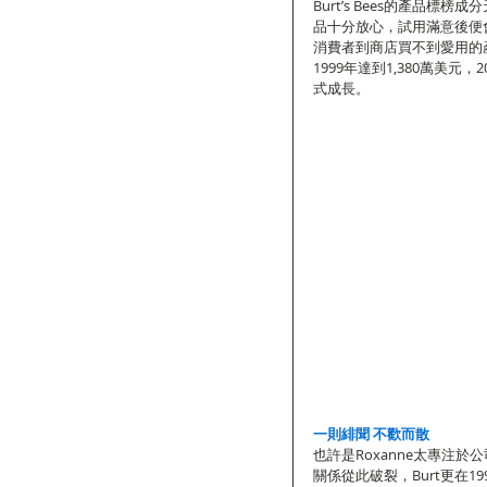
Burt’s Bees的產品
品十分放心，試用滿意後便會到
消費者到商店買不到愛用的產品
1999年達到1,380萬美
式成長。
一則緋聞 不歡而散
也許是Roxanne太專注於
關係從此破裂，Burt更在