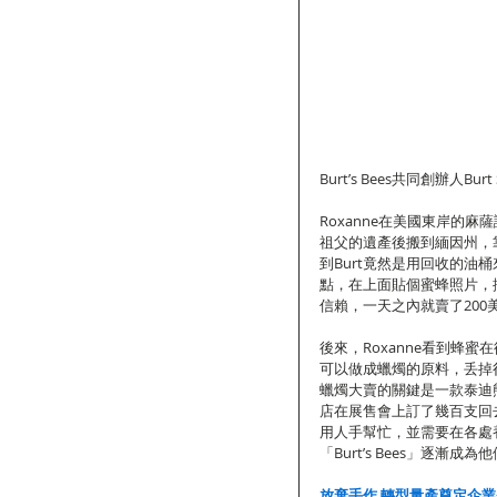
Burt’s Bees共同創辦人Burt S
Roxanne在美國東岸的
祖父的遺產後搬到緬因州，靠
到Burt竟然是用回收的油
點，在上面貼個蜜蜂照片，
信賴，一天之內就賣了20
後來，Roxanne看到蜂
可以做成蠟燭的原料，丢掉很
蠟燭大賣的關鍵是一款泰迪
店在展售會上訂了幾百支回去
用人手幫忙，並需要在各處
「Burt’s Bees」逐漸成
放棄手作 轉型量產奠定企