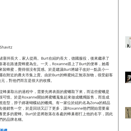
havitz
麻薩諸塞州長大，家人從商。Burt在紐約長大，德國服役，後來繼承了
著在路邊賣蜂蜜為生。一天，Roxanne搭上了Burt的便車，她看
桶來裝蜂蜜，覺得很没有質感。於是建議Burt將罐子改好一點及小一
擺在附近的農夫市集上賣。由於Burt的蜂蜜純正無添加物，很受顧客
0美元，對他們而言是很大的收獲。
蜜在從蜂巢取出的過程中，需要先將表面的蜜蠟取下來，而這些蜜蠟是
可惜。於是Roxanne開始將蜜蠟蒐集起來做成蠟燭販售，而造成
熊造型，脖子綁著蝴蝶結的蠟燭。有一家位於紐約名為Zona的精品
後銷售一空，於是回頭又訂了更多，讓Roxanne他們開始需要雇
養更多的蜜蜂。Burt於是將散落在各處的蜂巢都打上他的名字，因此
為他們的品牌名稱。
業基礎