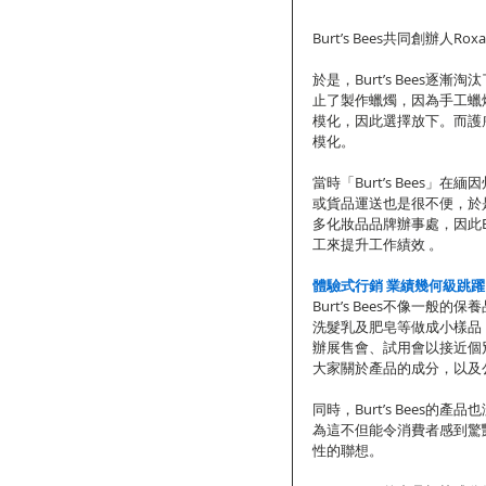
Burt’s Bees共同創辦人Roxa
於是，Burt’s Bees
止了製作蠟燭，因為手工蠟
模化，因此選擇放下。而護
模化。
當時「Burt’s Bees
或貨品運送也是很不便，於是
多化妝品品牌辦事處，因此Bu
工來提升工作績效 。
體驗式行銷 業績幾何級跳躍
Burt’s Bees不像一
洗髮乳及肥皂等做成小樣品
辦展售會、試用會以接近個
大家關於產品的成分，以及公
同時，Burt’s Bees的
為這不但能令消費者感到驚
性的聯想。