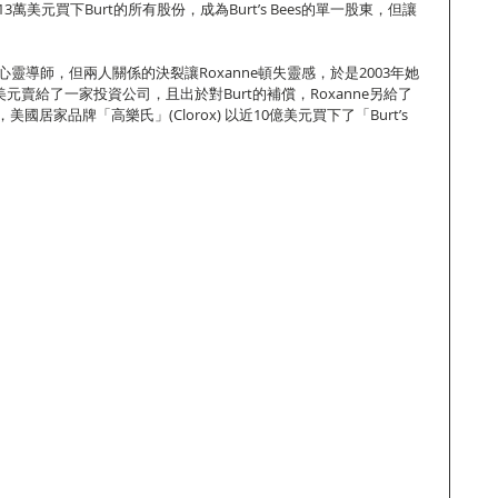
13萬美元買下Burt的所有股份，成為Burt’s Bees的單一股東，但讓
她的心靈導師，但兩人關係的決裂讓Roxanne頓失靈感，於是2003年她
億美元賣給了一家投資公司，且出於對Burt的補償，Roxanne另給了
年，美國居家品牌「高樂氏」(Clorox) 以近10億美元買下了「Burt’s 