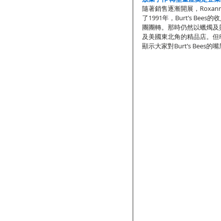
隨著銷售逐漸開展，Roxa
了1991年，Burt’s Be
團團轉。那時仍然以蠟燭及
及美國東北角的精品店。但R
顯示大家對Burt’s Be