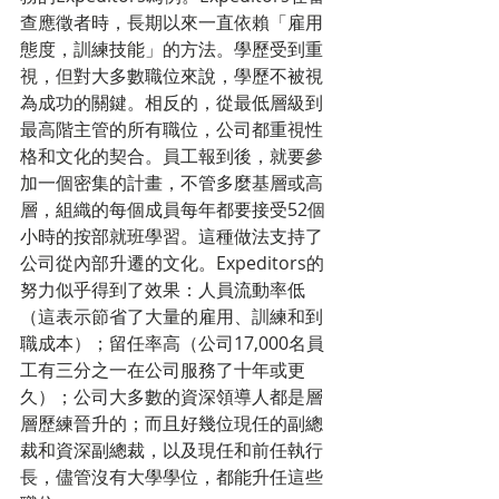
查應徵者時，長期以來一直依賴「雇用
態度，訓練技能」的方法。學歷受到重
視，但對大多數職位來說，學歷不被視
為成功的關鍵。相反的，從最低層級到
最高階主管的所有職位，公司都重視性
格和文化的契合。員工報到後，就要參
加一個密集的計畫，不管多麼基層或高
層，組織的每個成員每年都要接受52個
小時的按部就班學習。這種做法支持了
公司從內部升遷的文化。Expeditors的
努力似乎得到了效果：人員流動率低
（這表示節省了大量的雇用、訓練和到
職成本）；留任率高（公司17,000名員
工有三分之一在公司服務了十年或更
久）；公司大多數的資深領導人都是層
層歷練晉升的；而且好幾位現任的副總
裁和資深副總裁，以及現任和前任執行
長，儘管沒有大學學位，都能升任這些