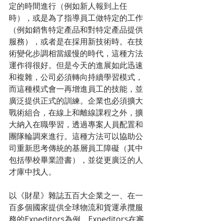
定的時間進行（例如新人報到上任
時），或是為了指導員工做特定的工作
（例如銷售特定產品和對特定產品提供
服務），或者是在採用新技術時。在技
術變化步調相當緩慢的時代，這種方法
運作得很好。但是今天的進展如此迅速
和複雜，公司必須轉向持續學習模式，
而這種模式會一再增進員工的技能，並
廣泛提供正式的訓練。企業也必須擴大
戰術組合，在線上和離線課程之外，擴
大納入在職學習，透過專案人員配置和
團隊輪調來進行。這種方法可以協助公
司重新思考傳統的基層員工障礙（其中
包括學校畢業證書），並從更廣泛的人
才庫中找人。
以《財星》雜誌五百大企業之一、在一
百多個國家提供全球物流和貨運承攬服
務的Expeditors為例。Expeditors在審