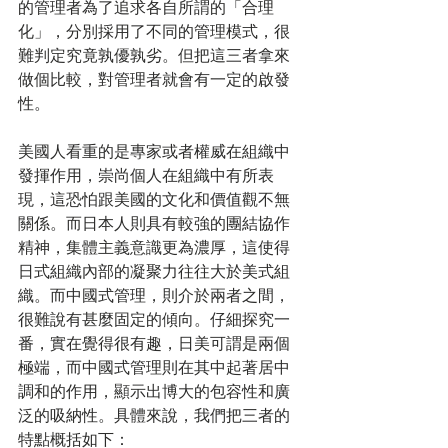
的管理者為了追求各自所謂的「合理
化」，分別採用了不同的管理模式，很
難判定究竟孰優孰劣。但把這三者拿來
做個比較，對管理者就會有一定的啟發
性。
美國人看重的是專家或者權威在組織中
發揮作用，崇尚個人在組織中有所表
現，這恐怕跟美國的文化和價值觀不無
關係。而日本人則具有較強的團結協作
精神，集體主義意識更為濃厚，這使得
日式組織內部的凝聚力往往大於美式組
織。而中國式管理，則介於兩者之間，
很難說有甚麼固定的傾向。仔細探究一
番，實在覺得很有趣，日美可謂是兩個
極端，而中國式管理則在其中起著居中
調和的作用，顯示出博大的包容性和廣
泛的吸納性。具體來說，我們把三者的
特點概括如下：