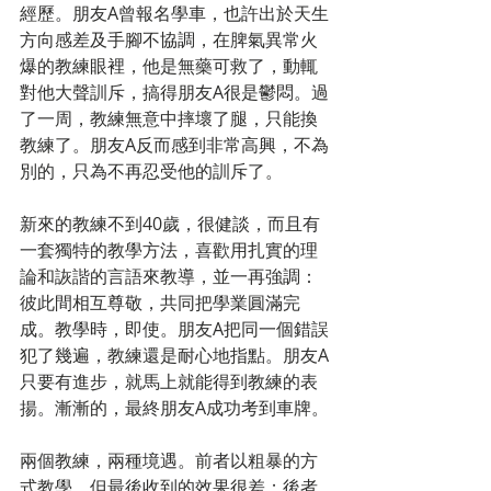
經歷。朋友A曾報名學車，也許出於天生
方向感差及手腳不協調，在脾氣異常火
爆的教練眼裡，他是無藥可救了，動輒
對他大聲訓斥，搞得朋友A很是鬱悶。過
了一周，教練無意中摔壞了腿，只能換
教練了。朋友A反而感到非常高興，不為
別的，只為不再忍受他的訓斥了。
新來的教練不到40歲，很健談，而且有
一套獨特的教學方法，喜歡用扎實的理
論和詼諧的言語來教導，並一再強調：
彼此間相互尊敬，共同把學業圓滿完
成。教學時，即使。朋友A把同一個錯誤
犯了幾遍，教練還是耐心地指點。朋友A
只要有進步，就馬上就能得到教練的表
揚。漸漸的，最終朋友A成功考到車牌。
兩個教練，兩種境遇。前者以粗暴的方
式教學，但最後收到的效果很差；後者