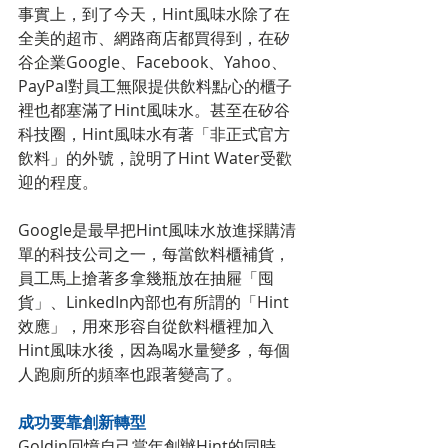
事實上，到了今天，Hint風味水除了在
全美的超市、網路商店都買得到，在矽
谷企業Google、Facebook、Yahoo、
PayPal對員工無限提供飲料點心的櫃子
裡也都塞滿了Hint風味水。甚至在矽谷
科技圈，Hint風味水有著「非正式官方
飲料」的外號，說明了Hint Water受歡
迎的程度。
Google是最早把Hint風味水放進採購清
單的科技公司之一，每當飲料櫃補貨，
員工馬上搶著多拿幾瓶放在抽屜「囤
貨」、LinkedIn內部也有所謂的「Hint 
效應」，用來形容自從飲料櫃裡加入
Hint風味水後，因為喝水量變多，每個
人跑廁所的頻率也跟著變高了。
成功要靠創新轉型
Goldin回憶自己當年創辦Hint的同時，