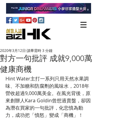
2020年3月12日
讀畢需時 3 分鐘
對方一句批評 成就9,000萬
健康商機
Hint Water主打一系列只用天然水果調
味、不加糖和防腐劑的風味水，2018年
營收超過9,000萬美金。在風光背後，原
來創辦人Kara Goldin曾想過賣盤，卻因
為潛在買家的一句批評，化悲憤為動
力，成功把「憤怒」變成「商機」！