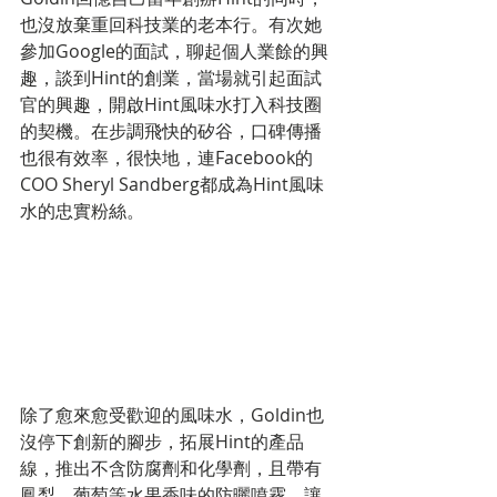
也沒放棄重回科技業的老本行。有次她
參加Google的面試，聊起個人業餘的興
趣，談到Hint的創業，當場就引起面試
官的興趣，開啟Hint風味水打入科技圈
的契機。在步調飛快的矽谷，口碑傳播
也很有效率，很快地，連Facebook的
COO Sheryl Sandberg都成為Hint風味
水的忠實粉絲。
除了愈來愈受歡迎的風味水，Goldin也
沒停下創新的腳步，拓展Hint的產品
線，推出不含防腐劑和化學劑，且帶有
鳳梨、葡萄等水果香味的防曬噴霧。讓