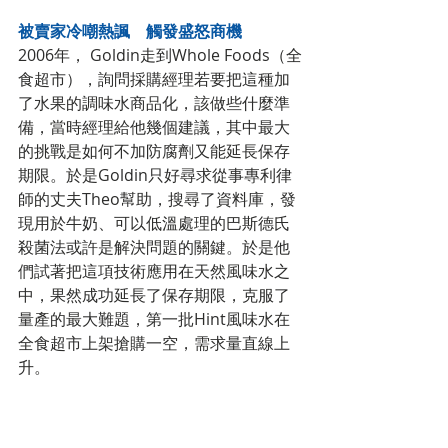
被賣家冷嘲熱諷　觸發盛怒商機
2006年， Goldin走到Whole Foods（全
食超市），詢問採購經理若要把這種加
了水果的調味水商品化，該做些什麼準
備，當時經理給他幾個建議，其中最大
的挑戰是如何不加防腐劑又能延長保存
期限。於是Goldin只好尋求從事專利律
師的丈夫Theo幫助，搜尋了資料庫，發
現用於牛奶、可以低溫處理的巴斯德氏
殺菌法或許是解決問題的關鍵。於是他
們試著把這項技術應用在天然風味水之
中，果然成功延長了保存期限，克服了
量產的最大難題，第一批Hint風味水在
全食超市上架搶購一空，需求量直線上
升。