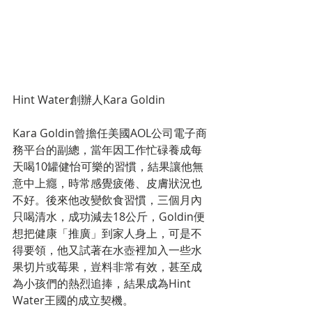
Hint Water創辦人Kara Goldin
Kara Goldin曾擔任美國AOL公司電子商
務平台的副總，當年因工作忙碌養成每
天喝10罐健怡可樂的習慣，結果讓他無
意中上癮，時常感覺疲倦、皮膚狀況也
不好。後來他改變飲食習慣，三個月內
只喝清水，成功減去18公斤，Goldin便
想把健康「推廣」到家人身上，可是不
得要領，他又試著在水壺裡加入一些水
果切片或莓果，豈料非常有效，甚至成
為小孩們的熱烈追捧，結果成為Hint 
Water王國的成立契機。