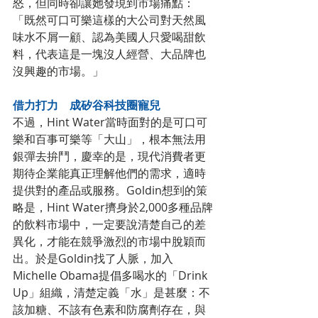
怒，但同時卻讓她發現到市場痛點：
「既然可口可樂這樣的大公司對天然風
味水不屑一顧、認為美國人只愛喝甜飲
料，代表這是一塊沒人經營、大品牌也
沒興趣的市場。」
借力打力　成矽谷科技圈寵兒
不過，Hint Water當時面對的是可口可
樂和百事可樂等「大山」，根本無法用
銀彈去拚鬥，慶幸的是，現代消費者更
期待企業能真正理解他們的需求，適時
提供對的產品或服務。Goldin想到的策
略是，Hint Water擠身於2,000多種品牌
的飲料市場中，一定要說清楚自己的差
異化，才能在競爭激烈的市場中脫穎而
出。於是Goldin找了人脈，加入
Michelle Obama提倡多喝水的「Drink 
Up」組織，清楚定義「水」是甚麼：不
該加糖、不該有色素和防腐劑存在，與