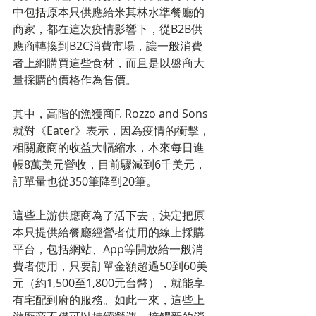
中包括原本只供應給米其林水準餐廳的
商家，都在這次疫情影響下，從B2B供
應商轉換到B2C消費市場，讓一般消費
者上網購買這些食材，而且是以盤商大
量採購的價格作為售價。
其中，高階的漁獲商F. Rozzo and Sons
就對《Eater》表示，因為疫情的衝擊，
相關廠商的收益大幅縮水，本來每日進
帳8萬美元營收，目前驟減到6千美元，
訂單量也從350筆降到20筆。
這些上游供應商為了活下去，決定把原
本只提供給餐廳經營者使用的線上採購
平台，包括網站、App等開放給一般消
費者使用，只要訂單金額超過50到60美
元（約1,500至1,800元台幣），就能享
有宅配到府的服務。如此一來，這些上