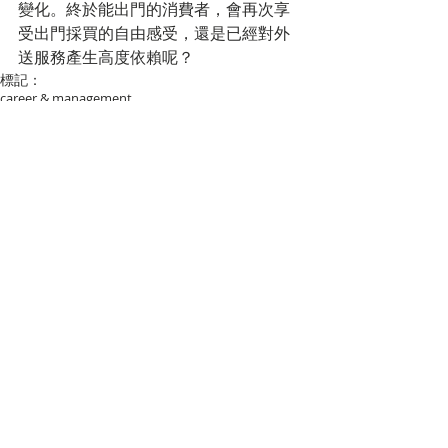
變化。終於能出門的消費者，會再次享
受出門採買的自由感受，還是已經對外
送服務產生高度依賴呢？
標記：
career & management
留言
撰寫留言......