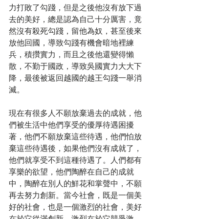
力打敗了勾踐，但是之後他沒有放下過
去的美好，總是認為自己十分厲害，竟
然沒有殺死勾踐，留他為奴，甚至後來
放他回國，導致勾踐有機會暗地裡練
兵，積攢實力，而且之後他還變得懶
散，不勤于國政，導致吳國實力大大下
降，最後被返回越國的越王勾踐一舉消
滅。
現在有很多人不願放棄過去的成就，他
們被生活中他們享受的優厚待遇困擾
著，他們不願放棄這些待遇，他們怕放
棄這些待遇後，如果他們沒有成就了，
他們就享受不到這種待遇了。人們都有
享樂的欲望，他們陶醉在自己的成就
中，陶醉在別人的鮮花和掌聲中，不願
再去努力創新。當今社會，既是一個美
好的社會，也是一個激烈的社會，美好
在於它從滿創新，激烈在於它競爭激