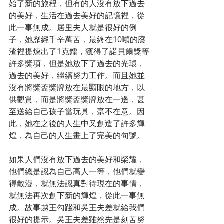
始了新的旅程，但有的人沒有放下過去
的美好，生活在過去美好的記憶裡，從
此一事無成。居里夫人就是很好的例
子，她歷經千辛萬苦，最終在10噸的廢
渣裡提煉出了1克鐳，獲得了諾貝爾獎等
許多獎項，但是她放下了過去的光環，
過去的美好，繼續努力工作。而且她並
沒有將獎盃獎牌放在最顯眼的地方，以
供觀賞，而是將獎盃獎牌放在一邊，甚
至送給自己孩子當玩具，毫不在意。因
此，她在之後的人生中又創造了許多輝
煌，為自己的人生畫上了完美的句號。
如果人們沒有放下過去的美好和榮耀，
他們總是認為自己高人一等，他們就變
得散漫，就無法認真對待現在的事情，
就無法再次創下新的輝煌，從此一事無
成。故事越王勾踐和吳王夫差就給我們
很好的提示。吳王夫差雖然先是刻苦努