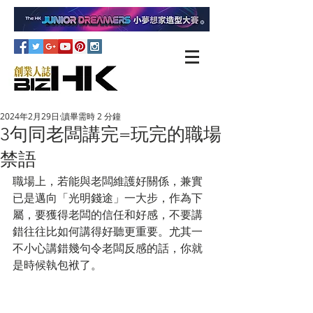
2024年2月29日
讀畢需時 2 分鐘
3句同老闆講完=玩完的職場
禁語
職場上，若能與老闆維護好關係，兼實
已是邁向「光明錢途」一大步，作為下
屬，要獲得老闆的信任和好感，不要講
錯往往比如何講得好聽更重要。尤其一
不小心講錯幾句令老闆反感的話，你就
是時候執包袱了。