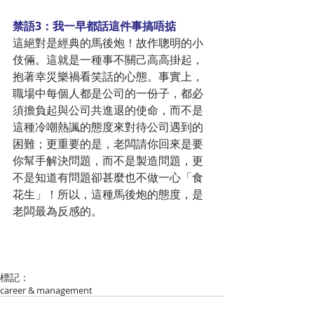
禁語3：我一早都話這件事搞唔掂
這絕對是經典的馬後炮！故作聰明的小
伎倆。這就是一種事不關己高高掛起，
抱著幸災樂禍看笑話的心態。事實上，
職場中每個人都是公司的一份子，都必
須擔負起與公司共進退的使命，而不是
這種冷嘲熱諷的態度來對待公司遇到的
困難；更重要的是，老闆請你回來是要
你幫手解決問題，而不是製造問題，更
不是知道有問題卻甚麼也不做一心「食
花生」！所以，這種馬後炮的態度，是
老闆最為反感的。
標記：
career & management