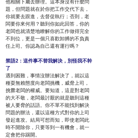
他相關下屬去辦理。這本身沒有什麼問
題，但問題就在於你把工作交代下去，
你就要去跟進，去督促執行；否則，老
闆要你來何用？聽到你如此回答，你的
老闆也就清楚地瞭解你的工作做得完全
不到位，更是一個只喜歡卸膊的不負責
任上司。你認為自己還有運行嗎？
禁語2：這件事不替我解決，別怪我不幹
了
遇到困難，事情沒辦法解決了，就以這
種耍無賴態度向老闆挑機，威脅上司，
挑釁老闆的權威。要知道，這是對老闆
的大不敬，老闆最討厭的就是聽到這種
被人要脅的話語。你不單不能找到解決
問題的辦法，還以這種方式對你的上司
發起進攻。結局可想而知，即使老闆此
時不開除你，只要等到一有機會，就一
定會把你踢開。