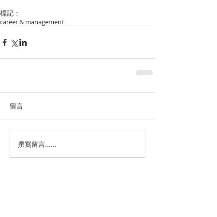
標記：
career & management
留言
撰寫留言......