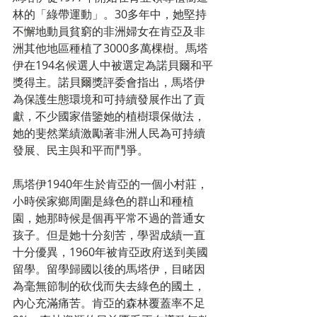
林的「綠帶運動」。30多年中，她堅持
不懈地動員貧窮的非洲婦女在肯亞及非
洲其他地區種植了3000多萬棵樹。馬塔
伊在194名候選人中被選定為諾貝爾和平
獎得主。諾貝爾獎評委會指出，馬塔伊
為保護生態環境和可持續發展作出了貢
獻，不少國家借鑒她的植樹環保做法，
她的斐然業績激勵著非洲人民為可持續
發展、民主與和平而鬥爭。
馬塔伊1940年生於肯亞的一個小村莊，
小時侯家鄉周圍是綠色的群山和種植
園，她那時候是個再平常不過的普通女
孩子。但是她十分刻苦，學習成績一直
十分優異，1960年被肯亞政府送到美國
留學。留學歸國以後的馬塔伊，目睹因
為毫無節制的砍伐而失去綠色的國土，
內心充滿痛苦。肯亞的森林覆蓋率不足