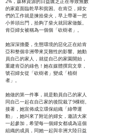
2%，森林資源的日益匱乏正在導致無數
的家庭面臨乾旱和貧困。在肯亞，婦女
們的工作就是揀拾柴火，早上帶著一把
小斧頭出門，拾夠了柴火就回家做飯。
肯亞婦女被稱為一個個「砍樹者」。
她深深擔憂，生態環境的惡化正在給肯
亞和整個非洲帶來災難性的影響。她動
員自己的家人，就從自己的家園開始，
重建肯亞的綠色！她在媒體撰寫文章，
號召婦女從「砍樹者」變成「植樹
者」。
她做的第一件事，就是動員自己的家人
同自己一起在自己家的後院栽了9棵樹。
接著，她宣佈成立環保組織「綠帶運
動」，她叫來了附近的婦女，邀請大家
一起參加，希望每一個婦女都成為這個
組織的成員，同她一起與非洲大陸日益