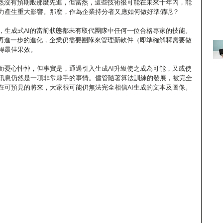
顯然沒有預期般那麼先進，但當然，這些技術很可能在未來十年內，能
力產生重大影響。那麼，作為企業持分者又應如何做好準備呢？
，生成式AI的當前狀態都未有取代團隊中任何一位合格專家的技能。
了再進一步的進化，企業仍需要團隊來管理新軟件（即準確解釋需要做
得最佳果效。
而憂心忡忡，但事實是，通過引入生成AI升級使之成為可能，又或使
搜索訊息仍然是一項非常棘手的事情。儘管隨著算法訓練的發展，被完全
在可預見的將來，大家很可能仍無法完全相信AI生成的文本及圖像。