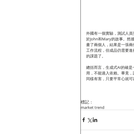
外國有一個實驗，測試人員要
於John和Mary的故事。
畫了兩個人，結果是一張兩個
工作流程，但成品仍需要進
的課題了。
總括而言，生成式AI的確是
用，不能過入依賴。畢竟，
同樣有害，只要平常心就可
標記：
market trend