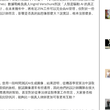
es）數據戰略負責人Ingrid Verschure所說「人類是驅動 AI 的真正
計，在未來幾年中，將有近25%工作可以完全由AI管理，但對於一些
設計師而言，影響是否真的如想像那麼大？說實話，根本沒那麼多。
，曾用一段時間測試AI生成圖像，結果證明，從機器學習算法中汲取
厭煩的旅程。默認圖像通常有些通用，因此他們的設計師團隊在很大
I實際應用的幫助。甚至對於從事法律這類專業工作而言，大家會否相
書或抗辯供詞，能夠比一個真人律師更加可靠更有互動？