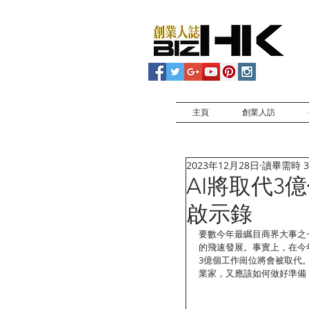
主頁
創業人訪
2023年12月28日
讀畢需時 3
AI將取代3
啟示錄
要數今年最瞩目商界大事之一
的飛速發展。事實上，在今
3億個工作崗位將會被取代
業家，又應該如何做好準備