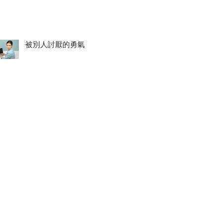
被別人討厭的勇氣