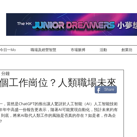
今日一Mo
職場及經營智慧
市場脈搏
活動
創業坊
 分鐘
億個工作崗位？人類職場未來
Share
，當然是ChatGPT的推出讓人驚訝於人工智能（AI）人工智能技術
年年中高盛一份報告更表示，隨著AI可能實現自動化，預計未來約有
。到底，將來AI取代人類工作的風險是否真的存在？如是者，作為企
？