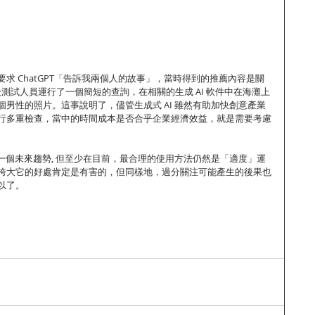
求 ChatGPT「告訴我兩個人的故事」，當時得到的推薦內容是關
然後測試人員運行了一個簡短的查詢，在相關的生成 AI 軟件中在海灘上
男性的照片。這事說明了，儘管生成式 AI 雖然有助加快創意產業
行多重檢查，當中的時間成本是否合乎企業經濟效益，就是需要考慮
一個未來趨勢, 但至少在目前，最合理的使用方法仍然是「適度」運
誇大它的好處肯定是有害的，但同樣地，過分關注可能產生的後果也
以了。