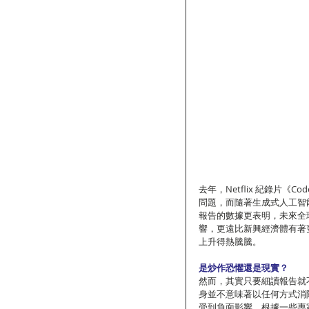
去年，Netflix 紀錄片《
問題，而隨著生成式人工智
報告的數據更表明，未來全
響，更遠比新興經濟體有著
上升得熱騰騰。
是炒作恐懼還是現實？
然而，其實只要細讀報告就不難發
身並不意味著以任何方式消
受到負面影響。根據一些專