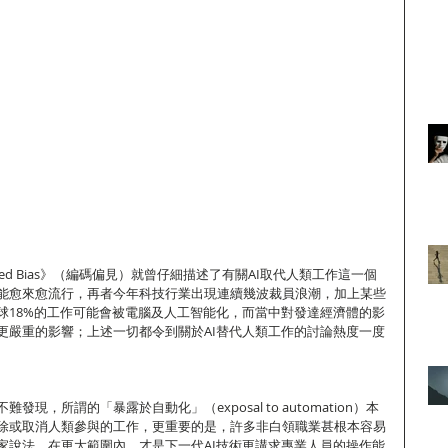
Coded Bias》（編碼偏見）就曾仔細描述了有關AI取代人類工作這一個
能愈來愈流行，再者今年科技行業出現連續幾波裁員浪潮，加上某些
球18%的工作可能會被電腦及人工智能化，而當中對發達經濟體的影
更嚴重的影響；上述一切都令到關於AI替代人類工作的討論熱度一度
現，所謂的「暴露於自動化」（exposal to automation）本
除或取消人類參與的工作，更重要的是，許多非白領職業甚根本容易
家說法，在更大範圍內，才是下一代AI技術更講求專業人員的操作能