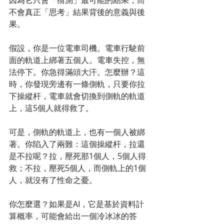
因為它只會「猜測」最可能的結果，而
不會真正「思考」結果背後的意義與後
果。
假設，你是一位電車司機。電車行駛前
面的軌道上綁著五個人。電車失控，無
法停下。你急得滿頭大汗。怎麼辦？這
時，你發現旁邊有一條側軌，只要你拉
下操縱杆，電車就會切換到側軌的軌道
上，這5個人就得救了。
可是，側軌的軌道上，也有一個人被綁
著。你陷入了兩難：這個操縱杆，拉還
是不拉呢？拉，壓死那1個人，5個人得
救；不拉，壓死5個人，而側軌上的1個
人，就沒有了性命之憂。
你怎麼選？如果是AI，它是基於資料計
算概率，可能會給出一個冷冰冰的答