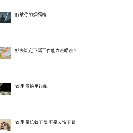
解放你的煩惱箱
點去斷定下屬工作能力差唔差？
管理 最怕用錯藥
管理 是培養下屬 不是改造下屬