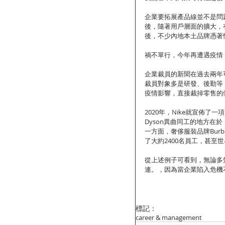
企業要拓展產品線並不是問
後，隨著用戶層面的擴大，
後，不少內地本土品牌憑著性
禍不單行，今年再遭遇疫情，
企業裁員的新聞在過去兩年
裁員對象多是研發、後勤等
疫情影響，直接裁掉零售的
2020年，Nike就宣佈
Dyson異曲同工的地方
一方面，奢侈服裝品牌Burb
了大約2400名員工，甚至世
從上述例子可看到，無論多
連。，因為當企業陷入危機
標記：
career & management