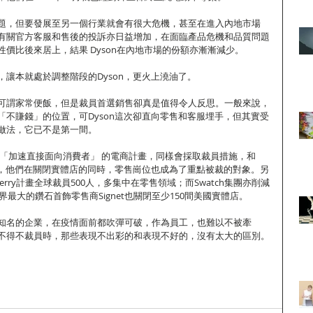
題，但要發展至另一個行業就會有很大危機，甚至在進入內地市場
有關官方客服和售後的投訴亦日益增加，在面臨產品危機和品質問題
價比後來居上，結果 Dyson在內地市場的份額亦漸漸減少。
讓本就處於調整階段的Dyson，更火上澆油了。
可謂家常便飯，但是裁員首選銷售卻真是值得令人反思。一般來說，
「不賺錢」的位置，可Dyson這次卻直向零售和客服埋手，但其實受
做法，它已不是第一間。
了一項「加速直接面向消費者」 的電商計畫，同樣會採取裁員措施，和
在於，他們在關閉實體店的同時，零售崗位也成為了重點被裁的對象。另
erry計畫全球裁員500人，多集中在零售領域；而Swatch集團亦削減
界最大的鑽石首飾零售商Signet也關閉至少150間美國實體店。
知名的企業，在疫情面前都吹彈可破，作為員工，也難以不被牽
不得不裁員時，那些表現不出彩的和表現不好的，沒有太大的區別。