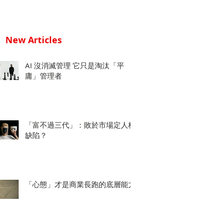
New Articles
AI 沒消滅管理 它只是淘汰「平
庸」管理者
「富不過三代」：敗於市場定人格
缺陷？
「心態」才是商業長跑的底層能力