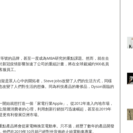
乎劃上等號的品牌，甚至一度成為MBA研究的重點課題。然而，就在去
由於新冠疫情影響加速了公司的重組計畫，將在全球裁減約900名員
客服員工。
無疑是眾人心中的開拓者，Steve Jobs改變了人們的生活方式，同樣
，也改變了人們對生活的想像。同為科技產品的奢侈品，Dyson面臨的
一開始就想打造一個「家電行業Apple」。從2012年進入內地市場，
上階層消費者的心理，利用創新行銷技巧迅速崛起，甚至在2019年
是更有利發展亞洲市場。
未來重點產品將會從家電轉換至電動車。只不過，經歷了數年的產品開發
他們在2019年10月就已經對外宣佈終止純電動車專案。