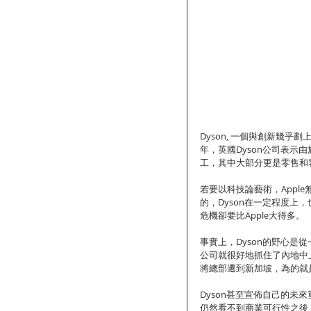
Dyson, 一個與創新幾
年，英國Dyson公司表示
工，其中大部分更是零售和
若要以科技論藝術，Apple
的，Dyson在一定程度上
危機卻要比Apple大得多。
事實上，Dyson的野心是從
公司就很好地抓住了內地中
將總部遷到新加坡，為的就
Dyson甚至宣佈自己的
仍然看不到商業可行性之後，