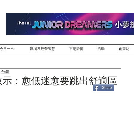
今日一Mo
職場及經營智慧
市場脈搏
活動
創業坊
 分鐘
員啟示：愈低迷愈要跳出舒適區
Share