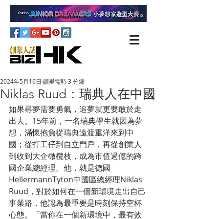
2024年5月16日
讀畢需時 3 分鐘
Niklas Ruud：瑞典人在中國
如果尋夢需要勇氣，追夢就更要敢於走
出去。15年前，一名瑞典學生就因為夢
想，滿懷抱負從瑞典遠渡重洋來到中
國；從打工仔到自立門戶，再從創業人
到收到大企橄欖枝，成為市值過億的跨
國企業總經理。他，就是德國
HellermannTyton中國區總經理Niklas 
Ruud，對於如何在一個新環境走出自己
事業路，他認為最重要是時刻保持空杯
心態。「當你在一個新環境中，最有效