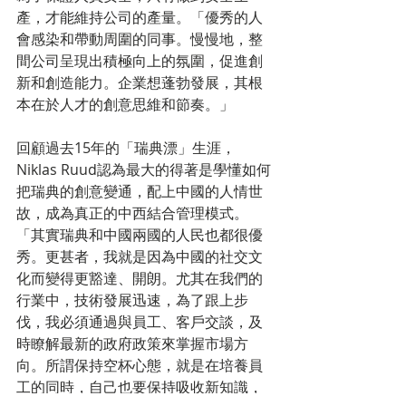
產，才能維持公司的產量。「優秀的人
會感染和帶動周圍的同事。慢慢地，整
間公司呈現出積極向上的氛圍，促進創
新和創造能力。企業想蓬勃發展，其根
本在於人才的創意思維和節奏。」
回顧過去15年的「瑞典漂」生涯，
Niklas Ruud認為最大的得著是學懂如何
把瑞典的創意變通，配上中國的人情世
故，成為真正的中西結合管理模式。
「其實瑞典和中國兩國的人民也都很優
秀。更甚者，我就是因為中國的社交文
化而變得更豁達、開朗。尤其在我們的
行業中，技術發展迅速，為了跟上步
伐，我必須通過與員工、客戶交談，及
時瞭解最新的政府政策來掌握市場方
向。所謂保持空杯心態，就是在培養員
工的同時，自己也要保持吸收新知識，