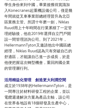
學生身份來到中國，畢業後獲得賞識加
入Konecranes起重機設備公司，僅是幾
年間就從叉車事業部總經理晉升為北亞
區業務主管。所謂十年磨一劍，Niklas 
Ruud用上十年時間在行業累積了一定管
理經驗後，他在2019年選擇自立門戶開
設一間管理諮詢公司。到了2021年，
HellermannTyton又邀請他出中國區總
經理，Niklas Ruud認為只有突破自己的
舒適區，才能讓自己進一步成長，於是
他便把握這次轉型機會，重回跨國企業
的管理層行列。
活用精益化管理　創造更大利潤空間
成立於1938年的HellermannTyton，是
一間專注於材料研發工程的企業，並以
電纜週邊解決方案為產品主軸，該公司
在世界各地設有18個研發及生產中心，