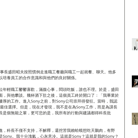
y董事長盛田昭夫按照慣例走進職工餐廳與職工一起就餐、聊天。他多
以培養員工的合作意識和與他們的良好關係。
位年輕職工鬱鬱寡歡，滿腹心事，悶頭吃飯，誰也不理。於是，盛田
面，與他攀談。幾杯酒下肚之後，這個員工終於開口了：「我畢業於
厚的工作。進入Sony之前，對Sony公司崇拜得發狂。當時，我認
的最佳選擇。但是，現在才發現，我不是在為Sony工作，而是為課長
長是個無能之輩，更可悲的是，我所有的行動與建議都得科長批
進，科長不僅不支持，不解釋，還挖苦我賴蛤蟆想吃天鵝肉，有野
Sony。我十分洩氣，心灰意冷。這就是Sony？這就是我的Sony？