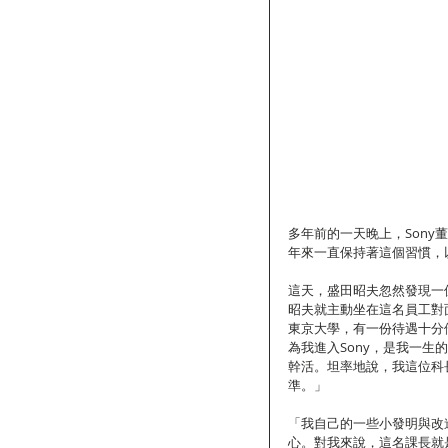
多年前的一天晚上，Son
年來一直保持著這個習慣，
這天，盛田昭夫忽然發現一
昭夫就主動坐在這名員工對
東京大學，有一份待遇十分優
為我進入Sony，是我一生
幹活。坦率地說，我這位科
準。」
「我自己的一些小發明與改
心。對我來說，這名課長就是