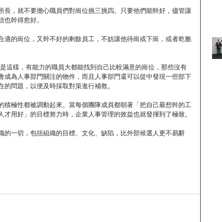
所長，就不要擔心職員們對崗位挑三挑四。只要他們能幹好，儘管讓
信也幹得愈好。
合適的崗位，又幹不好的剩餘員工，不妨讓他待崗或下崗，或者乾脆
度就是這樣，有能力的職員大都能找到自己比較滿意的崗位，那些沒有
會成為人事部門關注的物件，而且人事部門還可以從中發現一些部下
在的問題，以便及時採取對策進行補救。
的積極性都被調動起來。當每個團隊成員都朝著「把自己最想幹的工
人才用好」的目標努力時，企業人事管理的效益也就發揮到了極致。
織的一切，包括組織的目標、文化、缺陷，比外部候選人更不易辭