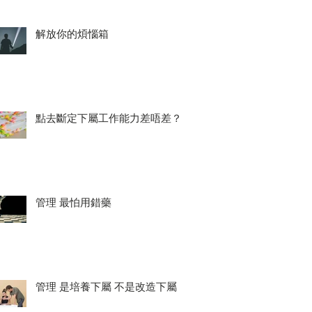
解放你的煩惱箱
點去斷定下屬工作能力差唔差？
管理 最怕用錯藥
管理 是培養下屬 不是改造下屬