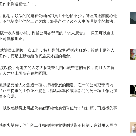
工作來到這種地方！」
，他想，類似的問題在公司內部員工中恐怕不少，管理者應該關心他
，不能堵塞他們的上進之路，於是產生了改革人事管理制度的想法。
週出版一次內部小報，刊登公司各部門的「求人廣告」，員工可以自由
上司無權阻止。
兩年就讓員工調換一次工作，特別是對於那些精力旺盛，幹勁十足的人
工作，而是主動地給他們施展才能的機會。
聘制度以後，有能力的人才大多能找到自己較中意的崗位，而且人力資
」人才的上司所存在的問題。
流動是要給人才創造一種可持續發展的機遇。在一間公司或部門內
己正在從事的工作並不滿意，認為本單位或本部門的另一項工作更加
並不容易。
，以致感動得上司認為有必要給他換個崗位時才能如願，而這樣的事
。
感到失望時，他們的工作積極性便會受到明顯的抑制，這對用人單位