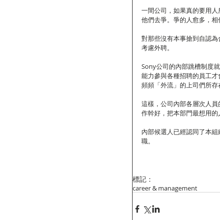
一間公司，如果真的要用人
他們去爭。爭的人愈多，相
對那些沒有本事搶到自認為
考慮外聘。
Sony公司的內部跳槽制
能力參與各種招聘的員工才
頻頻「外流」的上司們所存
這樣，公司內部各層次人員
作幹好，把本部門最想用的
內部候選人已經認同了本組
職。
標記：
career & management