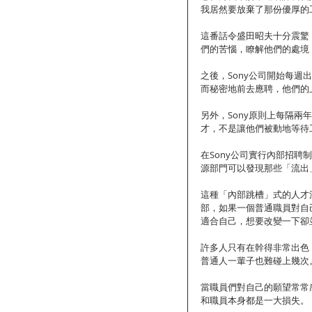
我居然要放棄了那份優厚的
這番話令盛田昭夫十分震驚
們的苦惱，瞭解他們的處境
之後，Sony公司開始每
而秘密地前去應聘，他們的
另外，Sony原則上每隔
才，不是讓他們被動地等待
在Sony公司實行內部招
源部門可以發現那些「流出
這種「內部跳槽」式的人才
部，如果一個普通職員對自
適合自己，想要改變一下卻
許多人只有在幹得非常出色
普通人一輩子也難碰上幾次
當職員們對自己的願望常常
和職員本身都是一大損失。