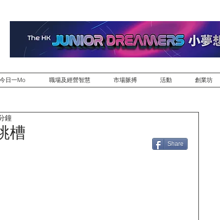
今日一Mo
職場及經營智慧
市場脈搏
活動
創業坊
 分鐘
部跳槽
Share