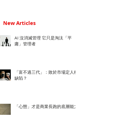
New Articles
AI 沒消滅管理 它只是淘汰「平
庸」管理者
「富不過三代」：敗於市場定人格
缺陷？
「心態」才是商業長跑的底層能力