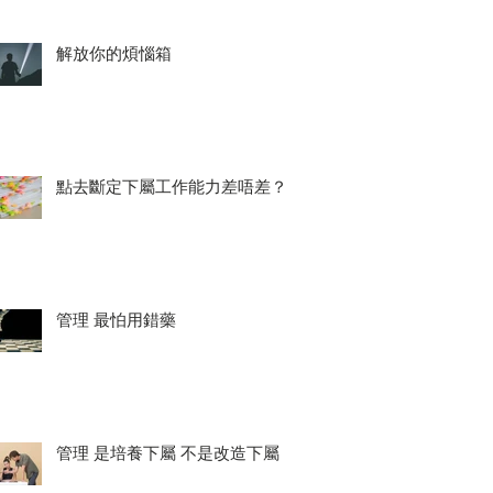
解放你的煩惱箱
點去斷定下屬工作能力差唔差？
管理 最怕用錯藥
管理 是培養下屬 不是改造下屬