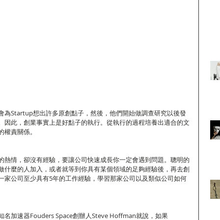
為Startup想出許多原創點子，然後，他們開始做調查研究以後發
。因此，創業事實上是好點子的執行。從執行的過程培養出適合的文
的權責關係。
的熱情，卻沒有經驗，要讓公司快速成長你一定會遇到問題。聰明的
做什麼的人加入，或者就等到你具有某個領域的足夠經驗後，再去創
一家公司至少具有5年的工作經驗，學習那家公司以及類似公司如何
器Fouders Space創辦人Steve Hoffman就說，如果