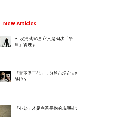
New Articles
AI 沒消滅管理 它只是淘汰「平
庸」管理者
「富不過三代」：敗於市場定人格
缺陷？
「心態」才是商業長跑的底層能力