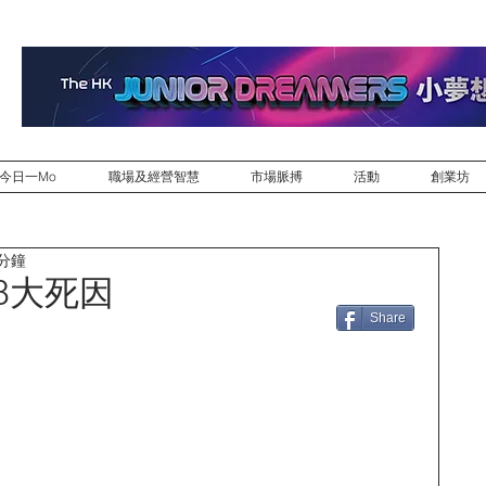
今日一Mo
職場及經營智慧
市場脈搏
活動
創業坊
 分鐘
犯8大死因
Share