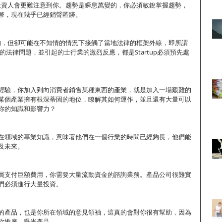
走，投資人會更難注意到你。趨勢是瞬息萬變的，你必須敏銳掌握趨勢，
幣，現在幾乎已經銷聲匿跡。
是好的，但卻可能在不知情的情況下接觸了當地法律的框架外線，即所謂
到的法律問題，並引起的士行業的激烈反應，都是Startup必須預先處
經驗，你加入到向消費者銷售某種東西的產業，就是加入一場艱難的
某個產業擁有根深蒂固的地位，瞭解其如何運作，並且還有大量可以
你的知識和影響力？
在領域的專業知識，意味著他們在一個行業的時間已經夠長，他們能
及未來。
員支付巨額費用，你需要大量流動資金的諮詢業務。產品公司很難實
們必須進行大量投資。
的產品，也是你所在領域的意見領袖，這真的會對你很有幫助，因為
你推廣、曝光產品。