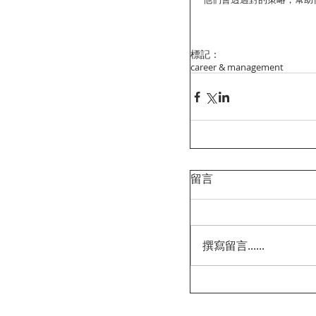
標記：
career & management
留言
撰寫留言......