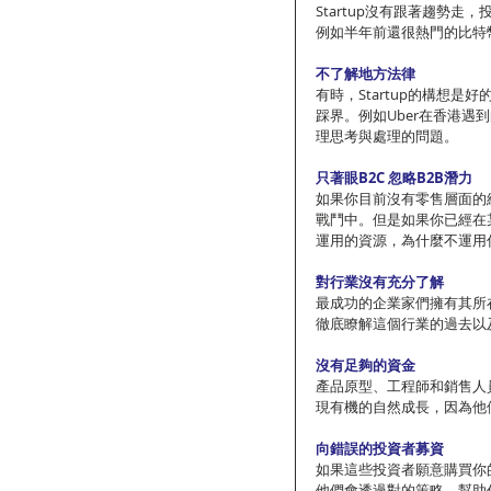
Startup沒有跟著趨勢
例如半年前還很熱門的比特
不了解地方法律
有時，Startup的構想
踩界。例如Uber在香港遇
理思考與處理的問題。
只著眼B2C 忽略B2B潛力
如果你目前沒有零售層面的
戰鬥中。但是如果你已經在
運用的資源，為什麼不運用
對行業沒有充分了解
最成功的企業家們擁有其所
徹底瞭解這個行業的過去以
沒有足夠的資金
產品原型、工程師和銷售人
現有機的自然成長，因為他
向錯誤的投資者募資
如果這些投資者願意購買你
他們會透過對的策略，幫助