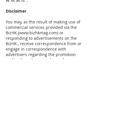
Disclaimer
You may, as the result of making use of
commercial services provided via the
BizHK (
www.bizhkmag.com
) or
responding to advertisements on the
BizHK , receive correspondence from or
engage in correspondence with
advertisers regarding the promotion
and/or the sale or purchase of
advertisers' products or services. Any (i)
such correspondence, (ii) associated sale
or purchase of, delivery of and/or
payment for such products or services,
and (iii) associated terms, conditions,
warranties or representations, are solely
between You and the corresponding
advertiser. Green Market Power Group
Limited assumes no liability, obligation or
responsibility for or in relation to any
such correspondence, delivery, payment
and/or sale or purchase.