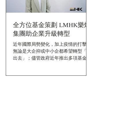
全方位基金策劃 LMHK樂燃
集團助企業升級轉型
近年國際局勢變化，加上疫情的打擊，
無論是大企抑或中小企都希望轉型「走
出去」；儘管政府近年推出多項基金旨
在讓中小企受惠，但面對五花八門的基
金種類，中小企更是不知如何入手。樂
燃集團有限公司（LMHK樂燃集團）為
1
/
43
企業提供専業資助顧問服務，服務涵蓋
各類政府資助計劃，成立 11...