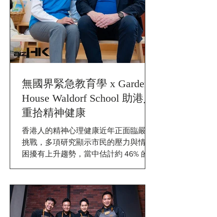
無國界緊急教育學 x Garden
House Waldorf School 助港人
重拾精神健康
香港人的精神心理健康近年正面臨嚴峻
挑戰，多項研究顯示市民的壓力與情緒
困擾有上升趨勢，當中估計約 46% 的港
人出現輕度至嚴重的抑鬱或焦慮徵狀，
其中年輕群體受影響最深。華德福教育
（Waldorf Education）是由Rudolf
Steiner創立的一種教育體系，其核心思
想源於人智學（Anthroposophy），即