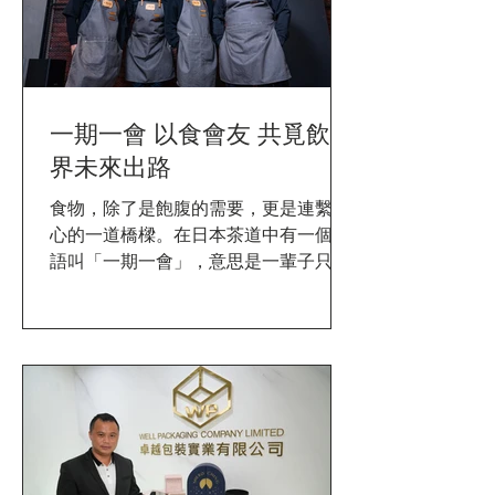
強調孩子「身、心、靈」的平衡，主張
依照孩子的生命本質和發展階段來規劃
課程；事實上，在這種支持性環境中成
長的學生，更有助降低焦慮與抑鬱，因
為他們對生活有更強的掌控感和決策能
一期一會 以食會友 共覓飲食
力。早前，Garden House Waldorf
界未來出路
School獲來自德國的無國界緊急教育學
邀請，於香港推出「恢復節奏，重建韌
食物，除了是飽腹的需要，更是連繫人
性：緊急教育學香港社區療癒計劃」
心的一道橋樑。在日本茶道中有一個成
（下稱「香港社區療癒計劃」），首次
語叫「一期一會」，意思是一輩子只有
將國際專業經驗與本地社區需求深度結
一次的相會，故賓主須各盡其誠意，當
合的行動，旨在提供直接的社區支援，
中的意義就是「溝通」與「陪伴」。早
同時為香港播下長期心靈韌性建設的種
前，香港有四個飲食品牌聯乘舉辦了一
子。 （左）Garden House Waldorf
個名為「一期一會」的活動，由四位公
School（花園華德福學校）創辦人彭潔
司老闆親自為賓客煮食，願景就是「以
玲及「無國界緊急教育學」創始人
食...
Bernd Ruf Garden House