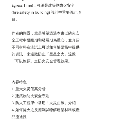
Egress Time)
，可說是建築物防火安全
(fire safety in building)
設計中重要設計項
目。
作者的願景，就是希望透過本書以防火安
全工程中醞釀期和發展期為重心，並介紹
不同材料在測試上可以如何解讀當中提供
的資訊，來達致防止「星星之火」達致
「可以燎原」之防火安全管理效果。
內容特色
1.
重大火災個案分析
2.
建築物防火安全守則
3.
防火工程學中常用「火災曲線」介紹
4.
如何從火之反應測試瞭解建築材料或產
品流通性