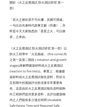
關於《火之反應測試
防火測試研習
第一
部》
「若火之燎於原不可向邇，其猶可撲滅」
一句出自先秦時代政事文獻《尚書》，亦
即是今天大家熟悉的「星星之火，可以燎
原」之來由。
《火之反應測試
防火測試研習
第一部》以
防火工程學中「火災曲線」
(fire curve)
內
之第一及第二階段
( initiation and growth
stages)
來解釋建築材料或火之反應測試
(reaction to fire tests)
。事實上，根據建
築材料或火之反應測試報告資料，對於火
災初期中的風險評估扮演著非常重要角
色，這是由於火之反應測試報告資料能夠
向工程師們提供更多資料，去評估建築物
內之人們能有多少逃生時間
(Available
Safe Egress Time and Required Safe