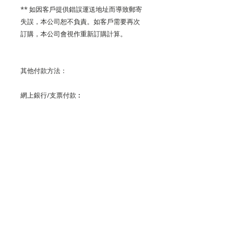
**
如因客戶提供錯誤運送地址而導致郵寄
失誤，本公司恕不負責。如客戶需要再次
訂購，本公司會視作重新訂購計算。
其他付款方法：
網上銀行
/
支票付款︰
「綠色企業力集團有限公司」或「
Green
Market Power Group Limited
」
銀行戶口號碼：
363-395518-883 (
恒生銀
行
)
請將收據連同以下資料，電郵至
marketing@bizhkmag.com
或
Whatsapp : 6607 2480
以便確實。
1)
收件人個人名稱
/
公司名稱