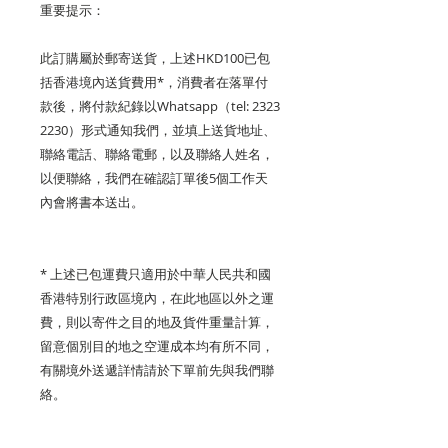
重要提示：
此訂購屬於郵寄送貨，上述
HKD100
已包
括香港境內送貨費用
*
，消費者在落單付
款後，將付款紀錄以Whatsapp（tel: 2323
2230）形式通知我們，並填上送貨地址、
聯絡電話、聯絡電郵，以及聯絡人姓名，
以便聯絡，我們在確認訂單後
5
個工作天
內會將書本送出。
*
上述已包運費只適用於中華人民共和國
香港特別行政區境內，在此地區以外之運
費，則以寄件之目的地及貨件重量計算，
留意個別目的地之空運成本均有所不同，
有關境外送遞詳情請於下單前先與我們聯
絡。