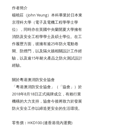
作者簡介
楊曉莊（
John Yeung
）本科畢業於日本東
京理科大學（電子及電機工程學學士學
位），同時亦在英國中央蘭開夏大學擁有
消防及安全工程學學士及碩士學位。在工
作履歷方面，彼擁有逾
25
年防火電動卷
閘、防煙門，以及隔火牆相關設計工作經
驗，以及逾
15
年耐火產品之防火測試設計
經驗。
關於粵港澳消防安全協會
「粵港澳消防安全協會」（「協會」）於
2018
年
8
月
18
日正式揭牌成立，有賴行業
機構的大力支持，協會今後將致力於發展
防火安全工作以締造更安全的生活環境。
零售價︰
HKD100 (
連香港境內運費
)