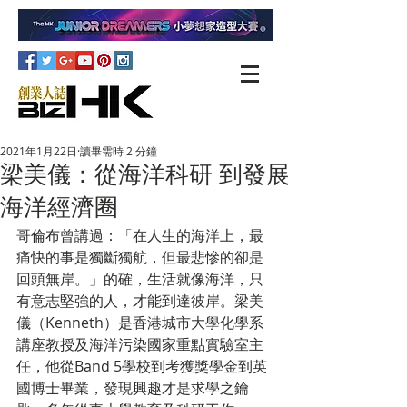
2021年1月22日
讀畢需時 2 分鐘
梁美儀：從海洋科研 到發展
海洋經濟圈
哥倫布曾講過：「在人生的海洋上，最
痛快的事是獨斷獨航，但最悲慘的卻是
回頭無岸。」的確，生活就像海洋，只
有意志堅強的人，才能到達彼岸。梁美
儀（Kenneth）是香港城市大學化學系
講座教授及海洋污染國家重點實驗室主
任，他從Band 5學校到考獲獎學金到英
國博士畢業，發現興趣才是求學之鑰