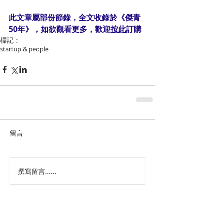
此文章屬部份節錄，全文收錄於《傑青
50年》，如欲觀看更多，歡迎
按此
訂購
標記：
startup & people
留言
撰寫留言......