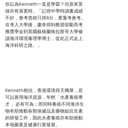
你以為Kenneth一直是學霸？但原來英
雄亦有落寞時。「記得中學時讀書成績
不好，會考曾經只得8分，要重考會考。
在考入大學後，慶幸得到教授鼓勵而考
獲獎學金到英國蘇格蘭格拉斯哥大學修
讀海洋環境毒理學博士，從此正式走上
海洋科研之路。」
Kenneth相信，香港環境得天獨厚，若
可以善用海洋資源，年輕「水產養殖專
才 」必有可為；而同時養殖不同海洋生
物有助推動各類保健品及藥物如抗生素
的研發工作，因此水產養殖亦有助推動
本地藥業及健康行業發展。