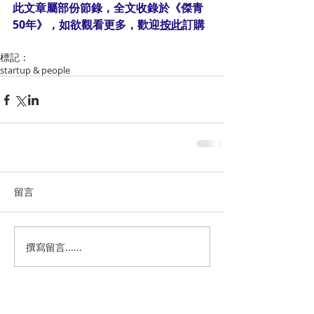
此文章屬部份節錄，全文收錄於《傑青
50年》，如欲觀看更多，歡迎
按此
訂購
標記：
startup & people
留言
撰寫留言......