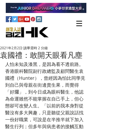
2021年2月2日
讀畢需時 2 分鐘
袁國禮：敢開天眼看凡塵
人怕未知及漆黑，是因為看不透前路。
香港眼科醫院副行政總監及顧問醫生袁
國禮（Hunter），曾經因為怕比同學見
到自己與母親在街邊賣生果，而覺得
「好𤓓」，到今日成為眼科醫生，他認
為命運雖然不能掌握在自己手上，但心
態卻可改變人生。「以前的我本身對從
醫沒有多大興趣，只是聽從父親說話找
一份好職業，可說是在半推半就下加入
醫生行列；但多年與病患者的接觸互動