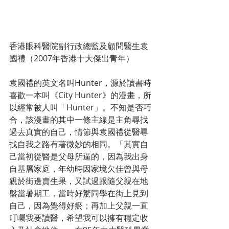
香港眼科醫院副行政總監及顧問醫生袁
國禮（2007年香港十大傑出青年）
袁國禮的英文名叫Hunter，源於讀書時
喜歡一本叫《City Hunter》的漫畫，所
以經常被人叫「Hunter」。不知是否巧
合，該漫畫的其中一條主線是主角尋找
過去真實的自己，情節與袁國禮從醫尋
找自我之路有著微妙的相同。「其實自
己當初從醫是父母所逼的，因為我出身
自基層家庭，年幼時因家境欠佳曾與母
親於街邊賣生果，又試過跟隨父親在地
盤當暑期工，當時好驚同學在街上見到
自己，因為覺得好瘀；再加上父親一直
叮囑我要讀醫，希望我可以擁有穩定收