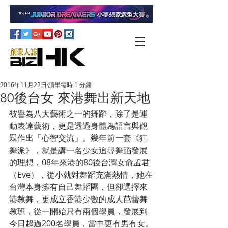
2016年11月22日
讀畢需時 1 分鐘
80後台女 來港舞出新天地
被譽為八大藝術之一的舞蹈，除了是運
動表達藝術，更是透過身體為語言與觀
眾作出「心智交流」。幾年前一套《狂
舞派》，就是講一名少女追尋舞蹈發展
的理想，08年來港的80後台灣女俞孟君
（Eve），從小就對舞蹈充滿熱情，她在
台灣本身擁有自己舞蹈團，但卻選擇來
港教舞，更成立香港少數的成人芭蕾舞
教班，從一開始只有兩個學員，發展到
今日超過200名學員，當中更有男有女。