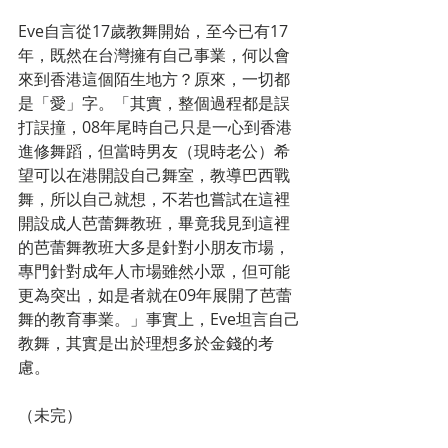
Eve自言從17歲教舞開始，至今已有17
年，既然在台灣擁有自己事業，何以會
來到香港這個陌生地方？原來，一切都
是「愛」字。「其實，整個過程都是誤
打誤撞，08年尾時自己只是一心到香港
進修舞蹈，但當時男友（現時老公）希
望可以在港開設自己舞室，教導巴西戰
舞，所以自己就想，不若也嘗試在這裡
開設成人芭蕾舞教班，畢竟我見到這裡
的芭蕾舞教班大多是針對小朋友市場，
專門針對成年人市場雖然小眾，但可能
更為突出，如是者就在09年展開了芭蕾
舞的教育事業。」事實上，Eve坦言自己
教舞，其實是出於理想多於金錢的考
慮。
（未完）