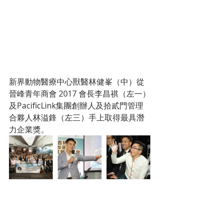
新界動物醫療中心獸醫林健峯（中）從
晉峰青年商會 2017 會長李昌祺（左一）
及PacificLink集團創辦人及拾貳門管理
合夥人林溢鋒（左三）手上取得最具潛
力企業獎。