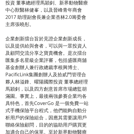
投資 董事總經理馬穎釗、新界動物醫療
中心獸醫林健峯，以及晉峰青年商會 
2017 助理副會長兼企業杏林2.0籌委會
主席張曉彤。
企業創新擂台旨於見證企業創新成長，
以及提供給與會者，可以與一眾投資人
及顧問交流分享之寶貴機會。是次擂台
匯集多名星級企業評審，包括盛匯商舖
基金創辦人兼行政總裁李根興博士、
PacificLink集團創辦人及拾貳門管理合
夥人林溢鋒、曜陽國際投資 董事總經理
馬穎釗，以及四方創意首席市場總監胡
滿園。事實上，最後兩強參賽企業均各
具特色，首先CoverGo 是一個免費一站
式手機保險平台程式，他們能夠自動分
析用戶的保險組合，因應其需要讓用戶
聯絡保險顧問，目的的協助用戶購買更
加適合自己的保單。至於新界動物醫療