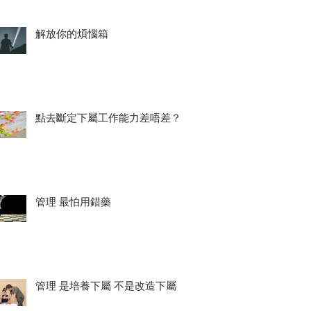
解放你的煩惱箱
點去斷定下屬工作能力差唔差？
管理 最怕用錯藥
管理 是培養下屬 不是改造下屬