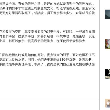
須掌握全面、有效的管理之道，最好的方式就是看對手的管理方式，
如果你的對手非常重視公司的企業文化、打造學習型組織、創造愉悅
更要好好學習和取經了，俗話說，員工進步得有多快，企業成長的就
存和發展的空間，就要掌據必要的競爭手段。可以說，一些藏在民間
向他們學習一些競爭手段，如善於發現、術業專攻、先預後取、以退
上等，都可以無形中提高我們的競爭力，從而使我們變得強大。
在面臨危機的時候是如何的應對。實力強大的對手，面對危機不但不
逆流而上反敗為勝。同時，他們遇事還能做到冷靜沉著、改善現狀、
手的危機事件處理手段，學到了，從而是我們自己避免危機或以後面