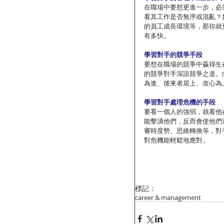
在職場中要想更進一步，必
看其工作是否無序或混亂？
的員工成長環境等，那你就
有多快。
學習對手的競爭手段
要想在職場的競爭中贏得生
的競爭對手深諳競爭之道。
為進、後來者居上、攻心為
學習對手處理危機的手段
要看一個人的強弱，就看他
能擊潰他們，反而會使他們
審時度勢、思維轉換等，對
對危機能輕鬆地應對。
標記：
career & management