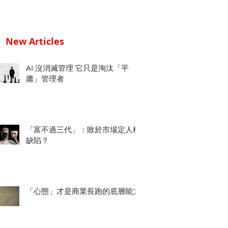
New Articles
AI 沒消滅管理 它只是淘汰「平
庸」管理者
「富不過三代」：敗於市場定人格
缺陷？
「心態」才是商業長跑的底層能力