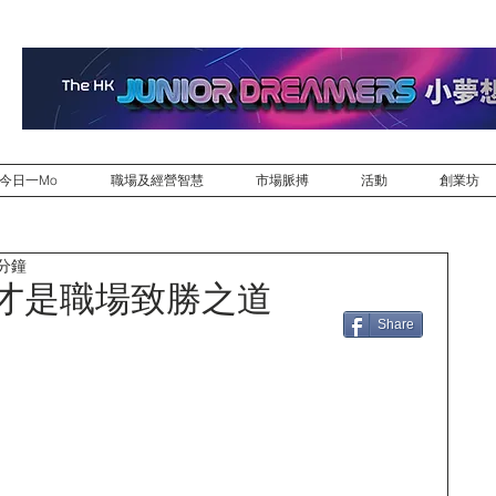
今日一Mo
職場及經營智慧
市場脈搏
活動
創業坊
 分鐘
 才是職場致勝之道
Share