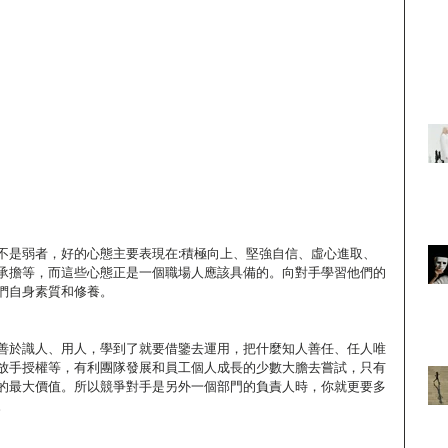
不是弱者，好的心態主要表現在:積極向上、堅強自信、虛心進取、
承擔等，而這些心態正是一個職場人應該具備的。向對手學習他們的
們自身素質和修養。
善於識人、用人，學到了就要借鑒去運用，把什麼知人善任、任人唯
放手授權等，有利團隊發展和員工個人成長的少數大膽去嘗試，只有
的最大價值。所以競爭對手是另外一個部門的負責人時，你就更要多
。