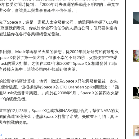
008年接受訪問時提到：「2000年時去澳洲的舉動是不明智的，畢竟在
辦公室，會讓員工與董事會產生不信任感。」
立了Space X，這是一家私人太空發射公司，他還同時掌握了CEO和
段經歷讓我們看見，你或許會被不信任你的人趕出公司，但只要你還有
能阻擋你在各行各業繼續發光發熱。
遇到許多困難。Musk帶著移民火星的夢想，從2002年開始研究如何發射火
日Space X發射了第一個火箭，但很不幸的不到25秒，火箭便在空中爆
usk的重大打擊。之後在2007年和2008年Space X又相繼發射了2個
之後掉入海中，這讓公司內外都感到很失望。
投資者精密計算後，他們一致認為Space X只能再發射最後一次火
便會破產。但根據當時Space X的CTO Branden Spike回憶說：「雖
usk依然非常樂觀。」終於在2008年9月，Space X的第四次火箭
e X的破產危機。
的12月23號，Space X也成功和NASA簽訂合約，幫忙NASA的太
值高達16億美金，也讓Space X打響了名號。失敗並不可怕，真正
與在挑戰的勇氣。
」