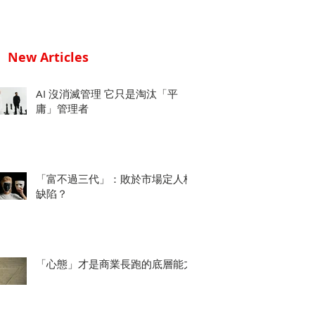
New Articles
AI 沒消滅管理 它只是淘汰「平
庸」管理者
「富不過三代」：敗於市場定人格
缺陷？
「心態」才是商業長跑的底層能力