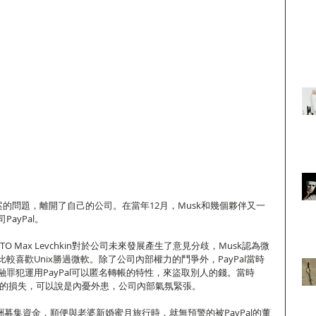
2併購案的問題，離開了自己的公司。在當年12月，Musk和幾個夥伴又一
ayPal。
CTO Max Levchkin對於公司未來發展產生了意見分歧，Musk認為微
較喜歡Unix勝過微軟。除了公司內部權力的鬥爭外，PayPal當時
罪犯運用PayPal可以匿名轉帳的特性，來盜取別人的錢。當時
00萬的損失，可以說是內憂外患，公司內部氣氛緊張。
在澳洲募集資金，順便與老婆新婚蜜月旅行時，就無預警的被PayPal的董