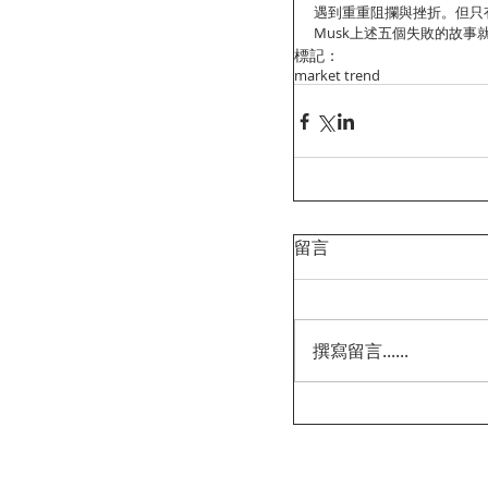
遇到重重阻攔與挫折。但只
Musk上述五個失敗的故事
標記：
market trend
留言
撰寫留言......