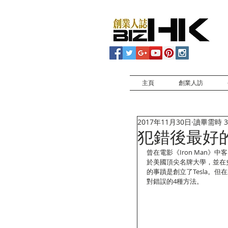
主頁
創業人訪
2017年11月30日
讀畢需時 3
犯錯後最好
曾在電影《Iron Man》中客
於美國頂尖名牌大學，並在史
的事蹟是創立了Tesla。但
對錯誤的4種方法。