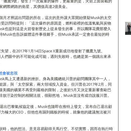
X的火箭「獵鷹9號」發生了一次嚴重的爆炸，更嚴重的是，火箭上面裝載的
國家網際網路的衛星，其價值高達2億美金。
耗時2個月才辨認出問題的所在，這次的意外讓大眾開始懷疑Musk的太空
在接受訪問時提到：「這次爆炸的原因是，燃料箱裡的低溫氧氣與炭物
usk也提到這是火箭發射歷史上從未發生的事，所以團隊花費那麼久
Musk也告訴媒體這件事很棘手，但Musk承諾一定會在最短的時
家失望，在2017年1月14日Space X重新成功地發射了獵鷹九號。
能將人們眼中的不可能化成可能，遇到失敗時，也總是第一個跳出來承
。
然會被忽視
usk馬上又遭遇新的挫折。身為美國總統川普的顧問團隊其中一人，
能源」與「太空探索」兩大領域投入資金。但川普在2017年2月，同
讓美國的礦業不再受到嚴格的限制，之後於5月又決定重新審查歐巴
排放汙染控制的相關法規，很顯然地，Musk並沒有成功說服川普。
宣布退出巴黎氣候協定後，Musk也隨即在推特上發文，宣布自己退出顧
響力極大的CEO，但他也有踢到鐵板的時候，就像他的建議無法被川
狀時，他的想法、意見容易顯得天馬行空、不切實際，因而在執行時