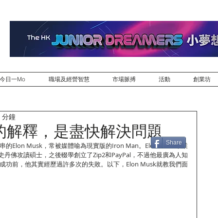
今日一Mo
職場及經營智慧
市場脈搏
活動
創業坊
 分鐘
的解釋，是盡快解決問題
Share
串的Elon Musk，常被媒體喻為現實版的Iron Man。Elon Musk畢業
丹佛攻讀碩士，之後輟學創立了Zip2和PayPal，不過他最廣為人知
在成功前，他其實經歷過許多次的失敗。以下，Elon Musk就教我們面