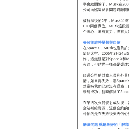
事會給開除了。Musk在2
公司面臨這麼多問題時離開
被解雇後的2年，Musk又成
CTO兩個職位。Musk這
企圖心、還有實力，沒有人
失敗後維持樂觀與自信
在Space X，Musk也
箭到太空。2006年3月24
炸，這無疑是對Space X和M
火箭，但結局一樣都是爆炸
經過公司的財務人員和外界的
箭，如果再失敗，那Space X
然當時我們已經沒有退路，但M
發射成功，暫時解除了Spac
在第四次火箭發射成功後，當年
空站補給資源，這個合約的價
可怕的是在失敗後失去信心
解決問題 就是最好的「解釋