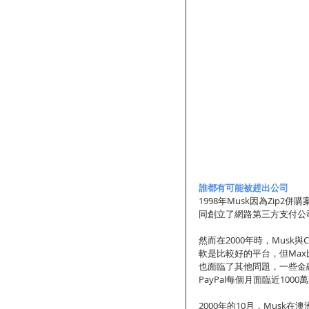
誰都有可能被趕出公司
1998年Musk因為Zip
同創立了網路第三方支付公司P
然而在2000年時，Musk與
軟是比較好的平台，但Max比
也面臨了其他問題，一些金融
PayPal每個月面臨近10
2000年的10月，Musk