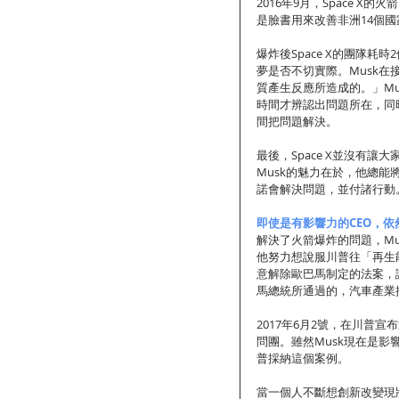
2016年9月，Space 
是臉書用來改善非洲14個
爆炸後Space X的團隊
夢是否不切實際。Musk
質產生反應所造成的。」M
時間才辨認出問題所在，同時
間把問題解決。
最後，Space X並沒有讓大
Musk的魅力在於，他總
諾會解決問題，並付諸行動
即使是有影響力的CEO，依
解決了火箭爆炸的問題，M
他努力想說服川普往「再生
意解除歐巴馬制定的法案，
馬總統所通過的，汽車產業
2017年6月2號，在川普
問團。雖然Musk現在是影
普採納這個案例。
當一個人不斷想創新改變現