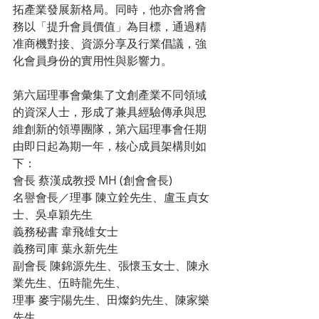
拓產業發展新格局。同時，他亦會將會
務以「提升會員價值」為目標，通過精
准商機對接、資源分享及行業倡議，強
化會員身份的實用性與影響力。
第六屆理事會彙集了文創產業不同領域
的資深人士，形成了兼具經驗傳承與思
維創新的領導團隊，第六屆理事會任期
由即日起為期一年，核心成員架構則如
下：
會長 蔡漢成教授 MH (創會會長)
名譽會長／理事 陳立銓先生、盧玉貞女
士、吳卓穎先生
義務秘書 韋飛雄女士
義務司庫 葉永新先生
副會長 陳錦源先生、張懷玉女士、陳永
業先生、伍時龍先生、
理事 麥宇陽先生、田燦鈞先生、陳家樂
先生