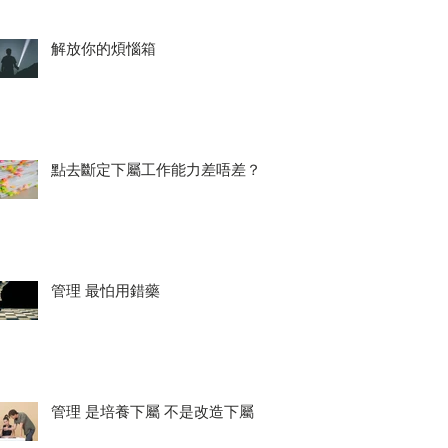
解放你的煩惱箱
點去斷定下屬工作能力差唔差？
管理 最怕用錯藥
管理 是培養下屬 不是改造下屬