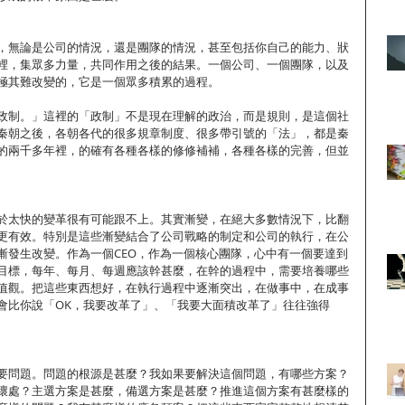
，無論是公司的情況，還是團隊的情況，甚至包括你自己的能力、狀
裡，集眾多力量，共同作用之後的結果。一個公司、一個團隊，以及
極其難改變的，它是一個眾多積累的過程。
政制。」這裡的「政制」不是現在理解的政治，而是規則，是這個社
秦朝之後，各朝各代的很多規章制度、很多帶引號的「法」，都是秦
的兩千多年裡，的確有各種各樣的修修補補，各種各樣的完善，但並
於太快的變革很有可能跟不上。其實漸變，在絕大多數情況下，比翻
更有效。特別是這些漸變結合了公司戰略的制定和公司的執行，在公
漸發生改變。作為一個CEO，作為一個核心團隊，心中有一個要達到
目標，每年、每月、每週應該幹甚麼，在幹的過程中，需要培養哪些
值觀。把這些東西想好，在執行過程中逐漸突出，在做事中，在成事
會比你說「OK，我要改革了」、「我要大面積改革了」往往強得
要問題。問題的根源是甚麼？我如果要解決這個問題，有哪些方案？
壞處？主選方案是甚麼，備選方案是甚麼？推進這個方案有甚麼樣的