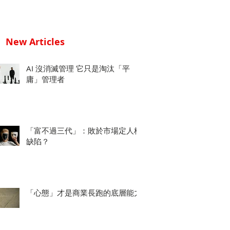
New Articles
AI 沒消滅管理 它只是淘汰「平
庸」管理者
「富不過三代」：敗於市場定人格
缺陷？
「心態」才是商業長跑的底層能力