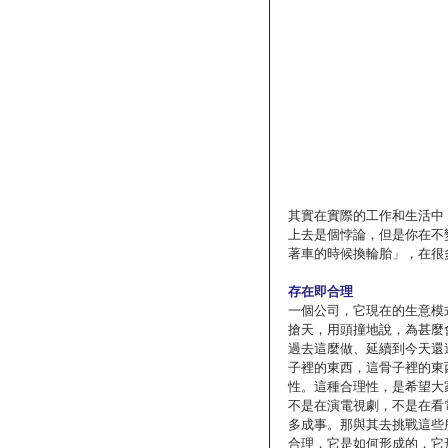
其實在實際的工作和生活中
上去是個悖論，但是你在不
著車的時候換輪胎」，在很
存在即合理
一個公司，它現在的生意模
搶天，用頭撞地說，為甚麼
過去這麼做、延續到今天還
子裡的東西，這骨子裡的東
性。這種合理性，是希望大
不是在演電視劇，不是在看
多成事。那與其去挑戰這些
合理，它是如何形成的，它