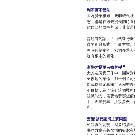
利不百不變法
因為變革很難。要明確現狀
態，都是在過去漫長的時間
你自己的成事基因，其實是
曾經有句話：「百代皆行秦
會的組織形式、行事方式。
朝時候制定的。它們在過去
沒有根本的變化。
漸變才是更有效的變革
尤其在現實工作中，團隊對
天覆地的革命，對一個公司
司戰略制定和執行過程中逐
的目標，為了達到這個戰略
組織能力，需要培養哪些價
中，逐漸變革。少說多做，
多。
要變 就要認清主要問題
如果真的要變，就要認清主
哪些方案有甚麼樣的好處和