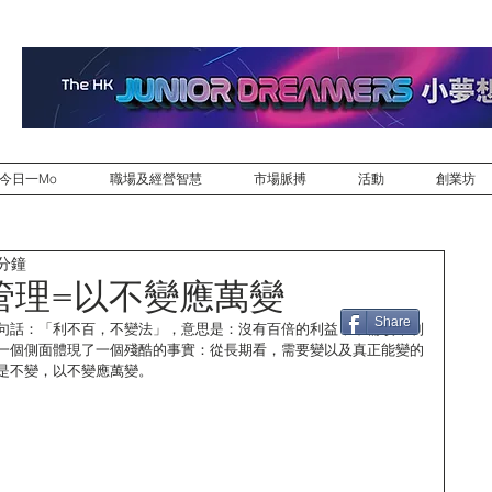
今日一Mo
職場及經營智慧
市場脈搏
活動
創業坊
 分鐘
管理=以不變應萬變
Share
句話：「利不百，不變法」，意思是：沒有百倍的利益，不需改革制
一個側面體現了一個殘酷的事實：從長期看，需要變以及真正能變的
是不變，以不變應萬變。