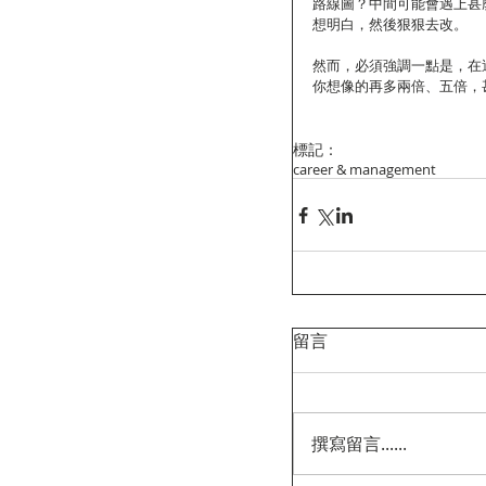
路線圖？中間可能會遇上甚
想明白，然後狠狠去改。
然而，必須強調一點是，在
你想像的再多兩倍、五倍，
標記：
career & management
留言
撰寫留言......