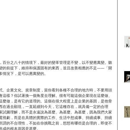
，百分之八十的情境下，最好的變革管理是不變，以不變應萬變。聽
變的前提下，維持和保護固有的東西，並且改善相應的不足——「開
多情況下，是可以應萬變的。
式、企業文化、規章制度，當你看到各種不合理的地方時，不要用頭
會這樣？你試著換一個角度去理解。很有可能這個企業現在這麼做、
這麼做，是有它的道理的。這個在很大程度上是企業的基因，是他骨
西在過去顯現，一直延續到今天，它這種存在，就具備一定的合理
家試圖理解，而不是永遠說為甚麼、為甚麼、為甚麼，因為我們大家
電視劇，而是在具體的實際的工作、生活中想成事、持續成事、持續
所謂的不合理性，不如在你挑戰之前，想想有哪些是合理的，即使不
形成的根本原因是甚麼。