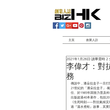
主頁
創業人訪
2021年1月26日
讀畢需時 2
李偉才：對
務
傳說中，潘朵拉盒子一旦打
21世紀的「潘朵拉盒子」
任、於1985年因致力普
出版超過40本著作，包括20
《生死時刻——對抗氣候災
過『溫水煮蛙』故事，其實