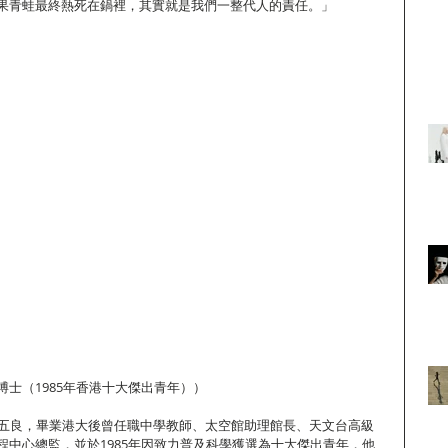
果青蛙最終熱死在鍋裡，其實就是我們一整代人的責任。」
士（1985年香港十大傑出青年））
優五良，畢業港大後曾任職中學教師、太空館助理館長、天文台高級
程中心總監，並於1985年因致力普及科學獲選為十大傑出青年，他