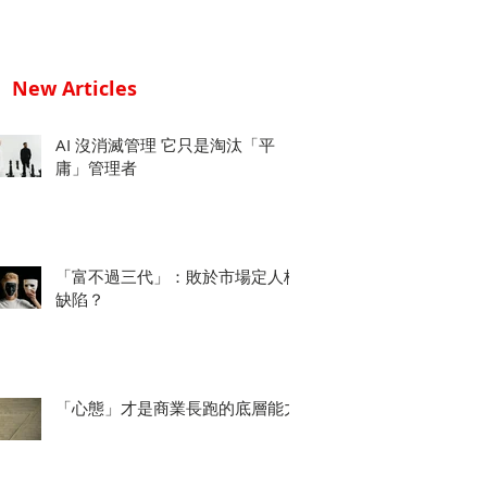
New Articles
AI 沒消滅管理 它只是淘汰「平
庸」管理者
「富不過三代」：敗於市場定人格
缺陷？
「心態」才是商業長跑的底層能力