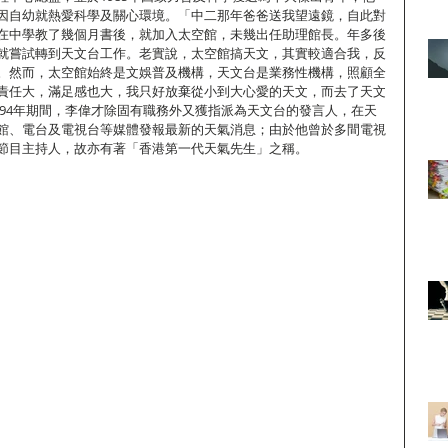
因自幼就熱愛科學及關心環境。「中二那年爸爸送我望遠鏡，自此對
在中學教了幾個月書後，就加入太空館，未幾出任助理館長。年多後
就嘗試轉到天文台工作。老實說，太空館搞天文，其實較適合我，反
。然而，太空館始終是文娛普及機構，天文台是業務性機構，照顧全
責任大，滿足感也大，我只好放棄從小到大心愛的天文，而去了天文
1994年期間，李偉才除固有職務外又獲指派為天文台的發言人，在天
館、電台及電視台等媒體發報最新的天氣消息；由於他曾於多間電視
節目主持人，故亦有著「香港第一代天氣先生」之稱。