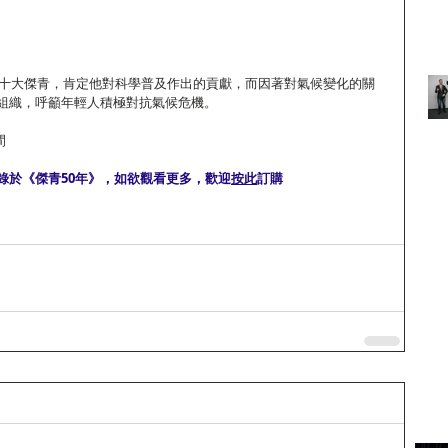
香港十大傑青，肯定他對科學普及作出的貢獻，而因著對氣候變化的關
組織，呼籲年輕人積極對抗氣候危機。
間
錄於《傑青50年》，如欲觀看更多，歡迎
按此
訂購