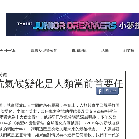
今日一Mo
職場及經營智慧
市場脈搏
活動
創業坊
 分鐘
抗氣候變化是人類當前首要任
Share
開，就會釋放出人世間的所有罪惡；事實上，人類其實早己親手打開
-氣候變化。李偉才博士，曾任職太空館助理館長及天文台高級科學主
及科學獲選為十大傑出青年，他很早已對氣候議題深感興趣，多年來曾
11年的《喚醒69億隻青蛙- 全球暖化內幕披露》（2019年的新版改稱
劫的關鍵十年），講明這已是挽救人類未來的最後機會。「大家都聽
我們就是這隻青蛙，如果面對情況再不進行任何補救，我們下一代的