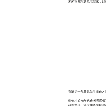
未來就會毀於氣候變化，如
香港第一代天氣先生李偉才博
李偉才於70年代會考獲四
科學主任、港大國際學位課