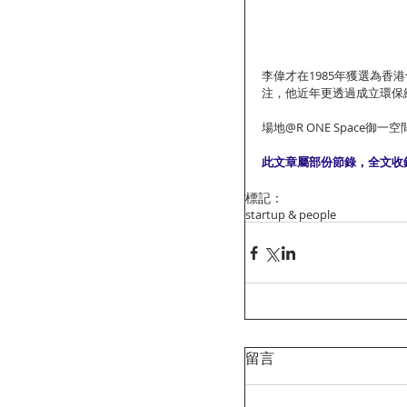
李偉才在1985年獲選為
注，他近年更透過成立環保
場地@R ONE Space御一空
此文章屬部份節錄，全文收
標記：
startup & people
留言