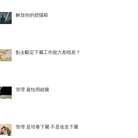
解放你的煩惱箱
點去斷定下屬工作能力差唔差？
管理 最怕用錯藥
管理 是培養下屬 不是改造下屬