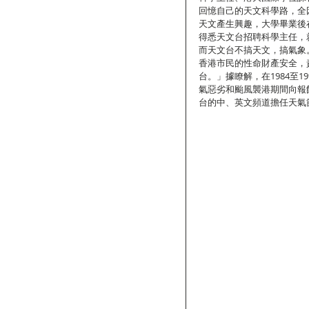
回憶自己的天文科學路，全
天文產生興趣，大學畢業後
得悉天文台招聘科學主任，
而天文台不搞天文，搞氣象
香港市民的性命財產安全，
台。」據瞭解，在1984至
氣惡劣和颱風襲港期間向報
台的中、英文頻道擔任天氣