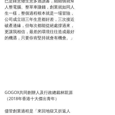
已是鍾意做生意多過讀書，細細個就幫
人整電腦、整單車賺錢，創業就如同人
生一樣，整個過程根本就是一場冒險，
公司成立頭三年生意都好差，三次接近
破產邊緣，但每次都能從絕處撐過來，
更讓我相信，最差的環境往往造成最好
的機遇，只要你肯堅持就會有機會。」
GOGOX共同創辦人及行政總裁林凱源
（2018年香港十大傑出青年）
儘管創業過程是「來回地獄又折返人