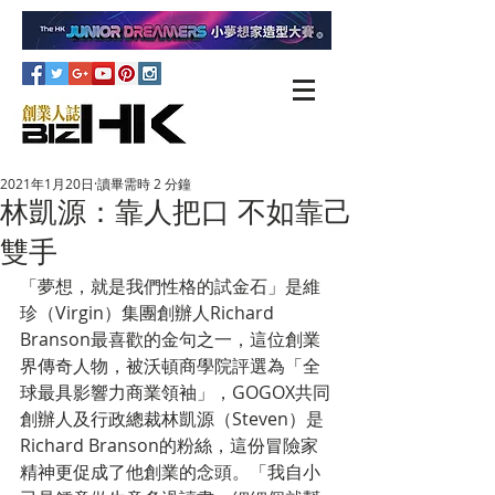
2021年1月20日
讀畢需時 2 分鐘
林凱源：靠人把口 不如靠己
雙手
「夢想，就是我們性格的試金石」是維
珍（Virgin）集團創辦人Richard 
Branson最喜歡的金句之一，這位創業
界傳奇人物，被沃頓商學院評選為「全
球最具影響力商業領袖」，GOGOX共同
創辦人及行政總裁林凱源（Steven）是
Richard Branson的粉絲，這份冒險家
精神更促成了他創業的念頭。「我自小