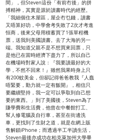
間」，但Steven這份「有前冇後」的拼
搏精神，其實是源於讀書時代的經歷。
「我細個住木屋區，屋企冇乜錢，讀書
又唔算好叻，中學會考失敗了2次才考進
恒商，後來父母用積蓄買了1張單程機
票，送我到美國讀書。去了大海的另一
端。我知道父親不是不想買來回票，只
是他已在當時經濟下盡力了，所以自己
在機場時對家人說：『我要讀最好的大
學，不然不回來！』雖然我果時身上只
有200蚊美金，但卻記得爸爸教我『人蠢
唔緊要，勤力就一定有飯開』，相信只
要繼續堅持，我一定可以爭取到自己想
要的東西。」到了美國後，Steven為了
賺學費和生活費，他曾在中餐館打工、
幫人修電腦及自行車，甚至在街邊洗
車，更找到了生財之道，就是在網上販
售解鎖iPhone；而透過半工半讀生活，
Steven最後亦成功在柏克萊加州大學畢