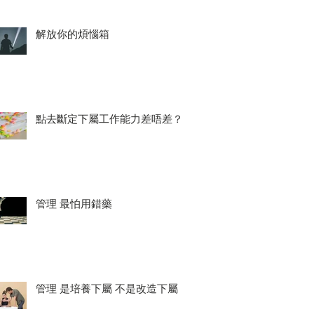
解放你的煩惱箱
點去斷定下屬工作能力差唔差？
管理 最怕用錯藥
管理 是培養下屬 不是改造下屬