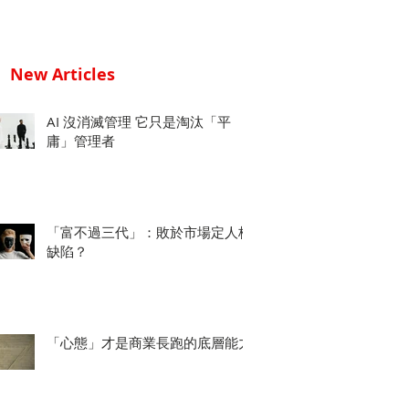
New Articles
AI 沒消滅管理 它只是淘汰「平
庸」管理者
「富不過三代」：敗於市場定人格
缺陷？
「心態」才是商業長跑的底層能力