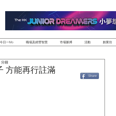
今日一Mo
職場及經營智慧
市場脈搏
活動
創業坊
 分鐘
子 方能再行註滿
Share