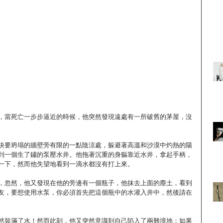
，當死亡一步步逼近的時候，他突然發現遠處有一所破舊的茅屋，沒
快要坍塌的牆壁旁有限的一點陰涼處，躲避著高溫和沙漠中灼熱的陽
到一個生了鏽的泵壓水井。他拖著沉重的身軀靠近水井，拿起手柄，
一下，然而他失望地看到一滴水都沒有打上來。
，忽然，他又發現在他的旁邊有一個瓶子，他抹去上面的塵土，看到
友，要想使用水泵，你必須首先把這個瓶中的水灌入井中，然後請在
然裝滿了水！然而此刻，他又突然意識到自己陷入了兩難境地：如果