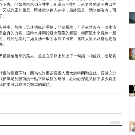
存下去。但如果把水倒入井中，那還有可能打上來更多的清涼爽口的
。又或許正好相反，即使把水倒入井中，最終還是一滴水都沒有，而
了。
入井中。然後，迅速地抓起手柄，開始壓水，可是依然沒有一滴水流
盡全身的力氣，這時水井開始發出隆隆的響聲，繼而流出來長線一般
粗，終於他看到了如泉湧一般的水流了出來。迷路人迫不及待地把瓶
去。
準備留給後來的路人，並且在字條上加上了一句話：相信我，這是真
計畫時躊躇不前，因為也許那需要投入巨大的時間和金錢，要做充分
我們滿足於眼前的一點平庸成績的時候，在內心深處又留下多少真正
我們本可以取得更輝煌的成績。