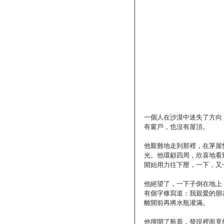
一個人在沙漠中迷失了方向
有窗戶，也沒有屋頂。
他艱難地走到那裡，在茅屋
光。他環顧四周，欣喜地看
開始用力往下壓，一下，又
他絕望了，一下子倒在地上
有個字條寫道：我親愛的朋
離開前再將水瓶灌滿。
他擰開了瓶蓋，發現裡面竟