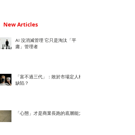
New Articles
AI 沒消滅管理 它只是淘汰「平
庸」管理者
「富不過三代」：敗於市場定人格
缺陷？
「心態」才是商業長跑的底層能力