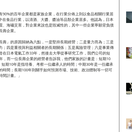
有90%的百年企業都是家族企業，在行業分佈上則以食品相關行業居
集中在食品行業，以清酒、大醬、醬油等品類企業居多。他認為，日本
震、海嘯災害，對企業來說也是毀滅性的，其中一些企業寧願背負債
長壽企業。
長壽」的原因歸納為六點，一是堅持長期經營；二是量力而為；三是
力；四是重視與利益相關者的長期關係；五是風險管理；六是事業傳
曾在日本電氣工作33年，然後去大學從事研究工作，我們公司的短
4年，而一位長壽企業的經營者告訴我，他們家族的計畫是：短期10
年。短期10年是指培養、考察一位繼承人的時間；中期30年是一任繼承
的時間；長期100年則關乎如何預測市場、技術、政治體制等一切可
時間計畫。」