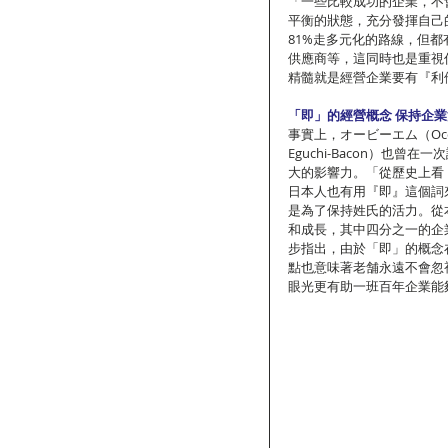
「一些比較成功的企業，不
平衡的狀態，充分發揮自己的
81%走多元化的路線，但
供應商等，這同時也是重視
精髓就是經營企業要有『利
「即」的經營概念 保持企
事實上，オービーエム（Ocean
Eguchi-Bacon）也
大的影響力。「從歷史上看
日本人也有用『即』這個詞
是為了保持姓氏的活力。從
和成長，其中四分之一的企
步指出，由於「即」的概念
點也意味著老舗永遠不會忽
眼光更有助一班百年企業能