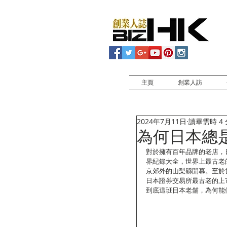
主頁
創業人訪
2024年7月11日
讀畢需時 4
為何日本總
對於擁有百年品牌的老店，日
界紀錄大全，世界上最古老的
京郊外的山梨縣開幕。至於世上
日本證券交易所最古老的上市企業
到底這班日本老舗，為何能