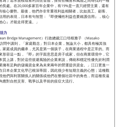
會為了追求規模或者利潤去冒險，擅長在機會和風險之間尋找到一種
長處。在20,000多家百年企業中，有19%是一直只經營主業，還有
都有核心優勢。最後，他們亦非常重視利益相關者，比如員工、顧客、
信用的表現，日本有句智慧：『即便犧牲利益也要維護信用』，核心
他心』才能走得更遠。」
業活力
 Bridge Management）行政總裁江口培根雅子 （Masako 
曾在一次訪問中講到，「家庭觀念」對日本企業，無論大小，都具有極其強
，家庭成員的繼承，尤其是第一個孩子，在商業過程中是正常的。而
來形容這一點，『即』的字面意思是房子或家，但在商業環境中，它
本質上講，對於這些規避風險的企業來說，傳統和穩定性優先於利潤
業擁有足夠的儲備資金來為未來兩年​​的營運提供資金。」江口更進一
在日本企業文化早已根深蒂固，因此很少有短期主義的心態；這種觀
視他們與利害關係人的關係或他們在整個社區中的角色，而這種長遠
夠應對自然災害、戰爭以及早前的疫症大流行。