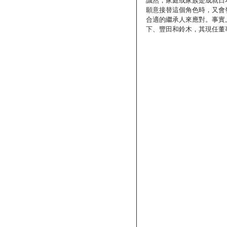
誠然，家庭或家族是成就日
願意接替這個角色時，又會
合適的繼承人來應對。事實
下、豐田和鈴木，其現任董