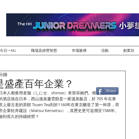
今日一Mo
職場及經營智慧
市場脈搏
活動
創業坊
 分鐘
是盛產百年企業？
Share
本人都會用老舗（しにせ、shinise）來形容她們。根據健力士世
酒店就在日本，西山溫泉慶雲館是一家溫泉飯店，於 705 年在東
最古老的茶館 Tsuen Tea則於1160年在東京釀造了第一杯茶，而
松井建設（Matsui Kensetsu），其歷史更可追溯至1586年。
做到長久的持續經營？