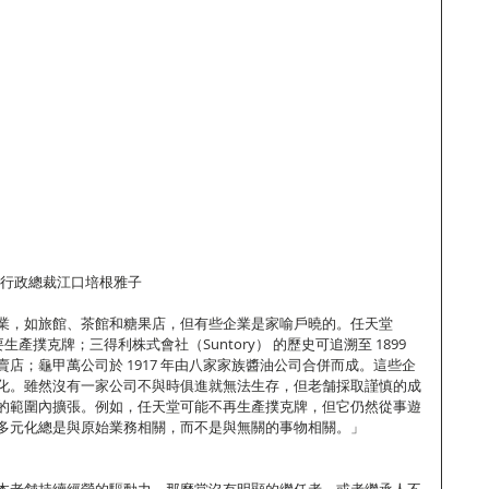
）行政總裁江口培根雅子
業，如旅館、茶館和糖果店，但有些企業是家喻戶曉的。任天堂
要生產撲克牌；三得利株式會社（Suntory） 的歷史可追溯至 1899 
店；龜甲萬公司於 1917 年由八家家族醬油公司合併而成。這些企
化。雖然沒有一家公司不與時俱進就無法生存，但老舗採取謹慎的成
的範圍內擴張。例如，任天堂可能不再生產撲克牌，但它仍然從事遊
多元化總是與原始業務相關，而不是與無關的事物相關。」