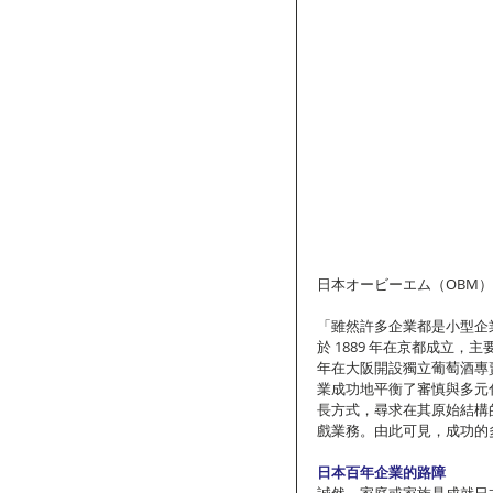
日本オービーエム（OBM
「雖然許多企業都是小型企
於 1889 年在京都成立，主
年在大阪開設獨立葡萄酒專賣
業成功地平衡了審慎與多元
長方式，尋求在其原始結構
戲業務。由此可見，成功的
日本百年企業的路障