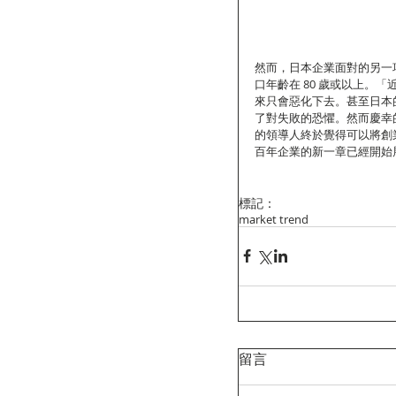
然而，日本企業面對的另一項
口年齡在 80 歲或以上。
來只會惡化下去。甚至日本
了對失敗的恐懼。然而慶幸
的領導人終於覺得可以將創
百年企業的新一章已經開始
標記：
market trend
留言