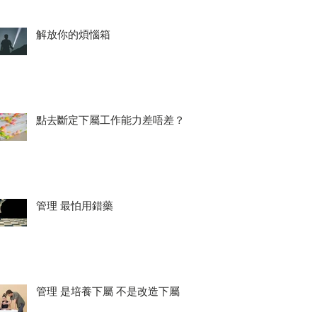
解放你的煩惱箱
點去斷定下屬工作能力差唔差？
管理 最怕用錯藥
管理 是培養下屬 不是改造下屬