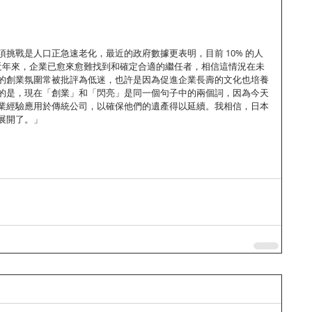
挑戰是人口正急速老化，最近的政府數據更表明，目前 10% 的人
「近年來，企業已愈來愈難找到和確定合適的繼任者，相信這情況在未
的創業氛圍常被批評為低迷，也許是因為促進企業長壽的文化也培養
的是，現在「創業」和「閃亮」是同一個句子中的兩個詞，因為今天
業經驗應用於傳統公司，以確保他們的遺產得以延續。我相信，日本
展開了。」