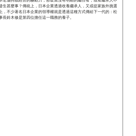
本老舗持續經營的驅動力，那麼當沒有明顯的繼任者，或者繼承人不
發生甚麼事？傳統上，日本企業透過收養繼承人，又或從家族外挑選
上，不少著名日本企業的領導權就是透過這種方式傳給下一代的：松
事長鈴木修是第四位擔任這一職務的養子。