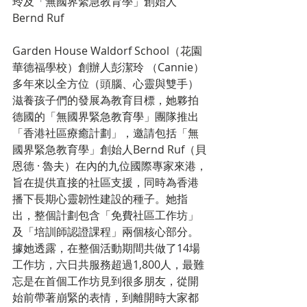
玲及「無國界緊急教育學」創始人
Bernd Ruf
Garden House Waldorf School（花園
華德福學校）創辦人彭潔玲 （Cannie）
多年來以全方位（頭腦、心靈與雙手）
滋養孩子們的發展為教育目標，她夥拍
德國的「無國界緊急教育學」團隊推出
「香港社區療癒計劃」，邀請包括「無
國界緊急教育學」創始人Bernd Ruf（貝
恩德 · 魯夫）在內的九位國際專家來港，
旨在提供直接的社區支援，同時為香港
播下長期心靈韌性建設的種子。她指
出，整個計劃包含「免費社區工作坊」
及「培訓師認證課程」兩個核心部分。
據她透露，在整個活動期間共做了14場
工作坊，六日共服務超過1,800人，最難
忘是在首個工作坊見到很多朋友，從開
始前帶著崩緊的表情，到離開時大家都