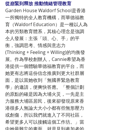
從崩緊到釋放 推動情緒管理教育 
Garden House Waldorf School是香港
一所獨特的全人教育機構，而華德福教
育（Waldorf Education）是一種以人為
本的另類教育體系，其核心理念是強調
仝人發展：主張「頭、心、手」的平
衡，強調思考、情感與意志力 
(Thinking + Feeling + Willing)的均衡發
展。作為學校創辦人，Cannie希望為香
港提供一個體驗華德福教育的平台，而
她更有志將這份信念推廣到更大社群層
面，是以當她收到「無國界緊急教育
學」的邀請，便爽快答應。「整個計劃
的原點的確是因為大埔火災，一先是主
力服務大埔區居民，後來卻發現原來香
港很多人無論大大小小都有些無形壓力
或創傷，所以我們就進入了不同社區，
希望更多人可以接觸這個工作坊。」當
中她最難忘的畫面，就是見到參加者的