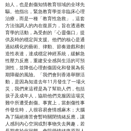
始人，也是創傷知情教育領域的全球先
驅。他指出，緊急教育學並非臨床心理
治療，而是一種「教育性急救」，這套
方法強調人的內在復原力，旨在透過教
育學的活動，為受創的「心靈傷口」提
供及時的穩定與支援。他們的核心是通
過結構化的藝術、律動、節奏遊戲和創
造性表達，達成穩定神經系統，緩解急
性壓力反應，重建安全感與生活的可預
測性，並降低心理創傷固化和發展為長
期障礙的風險。「我們會到香港舉辦活
動，是因為知道去年11月發生了一場火
災，我們來這裡是為了幫助人們，包括
孩子及成年人，協助他們克服因這場災
難中所遭受創傷。事實上，當創傷性事
件發生時，人很容易會情感麻木；大腦
為了隔絕痛苦會暫時關閉情緒反應，讓
人感到內心空洞或對事物失去興趣，若
長期處於此狀態，會阻礙情緒復原與人