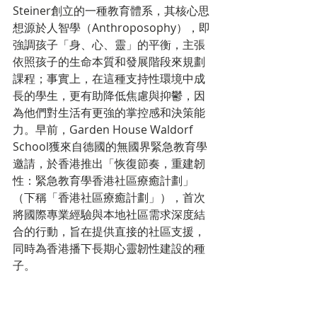
Steiner創立的一種教育體系，其核心思
想源於人智學（Anthroposophy），即
強調孩子「身、心、靈」的平衡，主張
依照孩子的生命本質和發展階段來規劃
課程；事實上，在這種支持性環境中成
長的學生，更有助降低焦慮與抑鬱，因
為他們對生活有更強的掌控感和決策能
力。早前，Garden House Waldorf 
School獲來自德國的無國界緊急教育學
邀請，於香港推出「恢復節奏，重建韌
性：緊急教育學香港社區療癒計劃」
（下稱「香港社區療癒計劃」），首次
將國際專業經驗與本地社區需求深度結
合的行動，旨在提供直接的社區支援，
同時為香港播下長期心靈韌性建設的種
子。