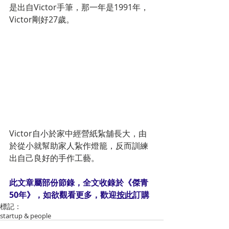
是出自Victor手筆，那一年是1991年，
Victor剛好27歲。
Victor自小於家中經營紙紥舖長大，由
於從小就幫助家人紥作燈籠，反而訓練
出自己良好的手作工藝。
此文章屬部份節錄，全文收錄於《傑青
50年》，如欲觀看更多，歡迎
按此
訂購
標記：
startup & people