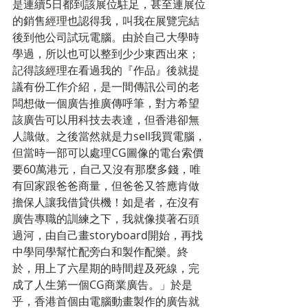
是連續5日都到該展位駐足，甚至連展位
的銷售經理也認得我，叫我在展覽完結
後到他公司試玩電腦。由於自己大學時
學過，所以也可以整到少少東西出來；
記得該經理在看過我的『作品』後就提
議有份工作介紹，是一間傳訊公司的老
闆想做一個廣告推廣傳呼筆，對方希望
該廣告可以用科技去表達，但香港卻無
人識做。之後當然就是力sell我買電腦，
但當時一部可以處理CG圖像的電台索價
要60萬港元，自己又沒有那麼多錢，唯
有回家跟爸爸商量，但爸爸又答應肯做
擔保人讓我借貸供機！如是者，在沒有
廣告專職的訓練之下，我就像摸著石頭
過河，由自己畫storyboard開始，再找
中學同學幫忙配旁白和製作配樂。終
於，用上了六星期的時間趕及死線，完
成了人生第一個CG商業廣告。」於是
乎，香港首個由電腦動畫製作的廣告就