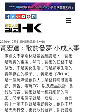
2020年12月11日
讀畢需時 2 分鐘
黃宏達：敢於發夢 小成大事
俄國文學家別林斯基曾經講過：「藝術
是現實的複製，然而，藝術的任務不是
修改、不是美化生活，而是顯示生活的
實際存在的樣子。」黃宏達（Victor）
是一個跨媒體創作人，業務範疇涵蓋電
影、廣告、電玩CG，以及產品設計，對
於他而言，藝術就是一種對細節的洞
悉，簡單兩個字就是「通透」。「自己
其中一項工作就是電影特效，創作不只
是天馬行空，更要敢於發夢，你要營造