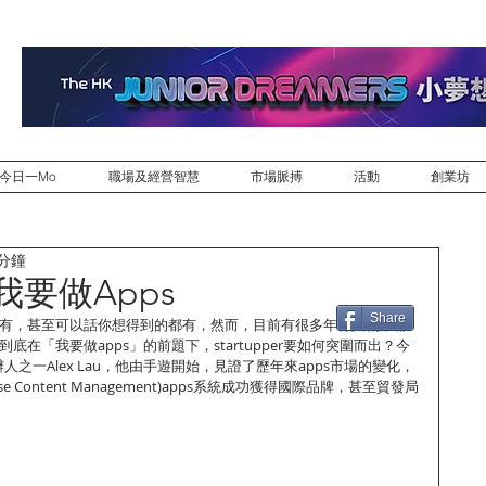
今日一Mo
職場及經營智慧
市場脈搏
活動
創業坊
 分鐘
我要做Apps
Share
有盡有，甚至可以話你想得到的都有，然而，目前有很多年青人創業都
到底在「我要做apps」的前題下，startupper要如何突圍而出？今
創辦人之一Alex Lau，他由手遊開始，見證了歷年來apps市場的變化，
ise Content Management)apps系統成功獲得國際品牌，甚至貿發局