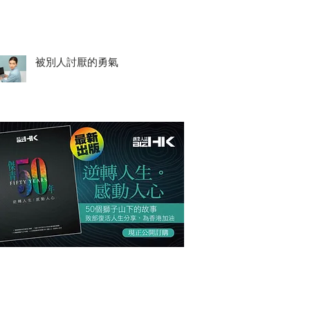
被別人討厭的勇氣