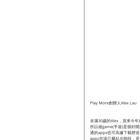
Play More創辦人Alex Lau
未滿30歲的Alex，原來
所以做game(手遊)是個好
通的apps也可高據下載
apps市場只屬起步階段