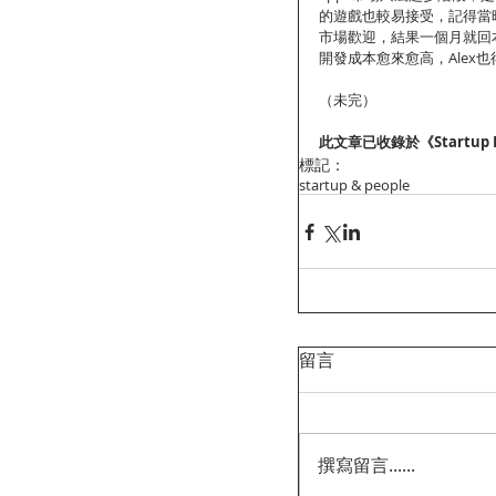
的遊戲也較易接受，記得當
市場歡迎，結果一個月就回
開發成本愈來愈高，Alex
（未完）
此文章已收錄於《Startup
標記：
startup & people
留言
撰寫留言......