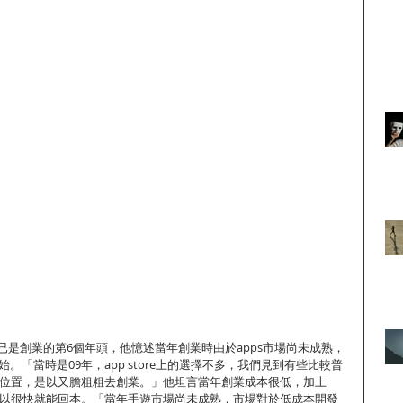
今年已是創業的第6個年頭，他憶述當年創業時由於apps市場尚未成熟，
開始。「當時是09年，app store上的選擇不多，我們見到有些比較普
榜首位置，是以又膽粗粗去創業。」他坦言當年創業成本很低，加上
，是以很快就能回本。「當年手遊市場尚未成熟，市場對於低成本開發