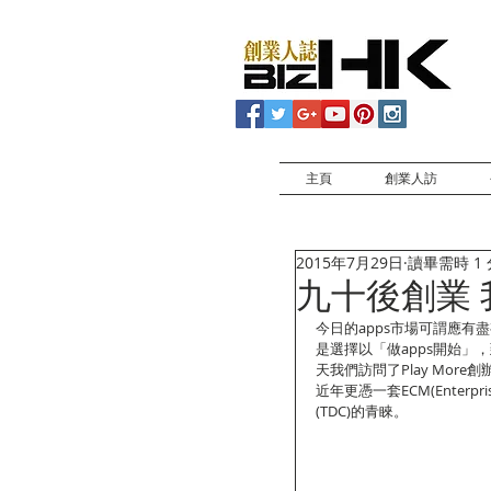
主頁
創業人訪
2015年7月29日
讀畢需時 1
九十後創業 
今日的apps市場可謂應
是選擇以「做apps開始」，
天我們訪問了Play More
近年更憑一套ECM(Enterpr
(TDC)的青睞。