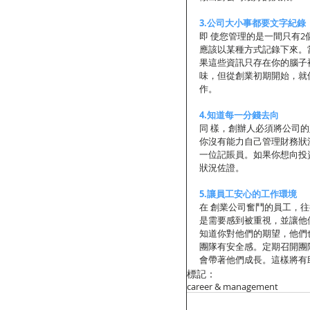
3.公司大小事都要文字紀錄
即 使您管理的是一間只有
應該以某種方式記錄下來。
果這些資訊只存在你的腦子
味，但從創業初期開始，就
作。 
4.知道每一分錢去向
同 樣，創辦人必須將公司
你沒有能力自己管理財務狀
一位記賬員。如果你想向投
狀況佐證。 
5.讓員工安心的工作環境
在 創業公司奮鬥的員工，
是需要感到被重視，並讓他
知道你對他們的期望，他們
團隊有安全感。定期召開團
會帶著他們成長。這樣將有
標記：
career & management