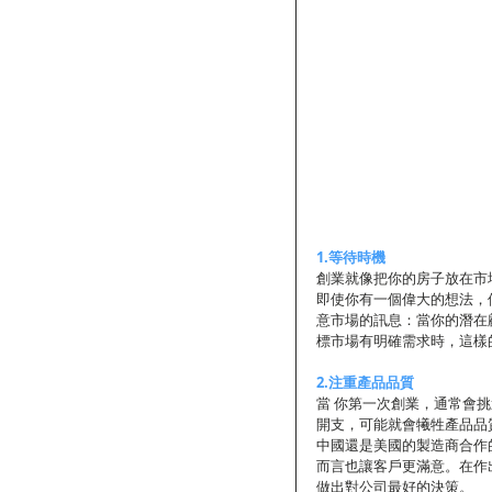
1.等待時機
創業就像把你的房子放在市
即使你有一個偉大的想法，
意市場的訊息：當你的潛在
標市場有明確需求時，這樣
2.注重產品品質
當 你第​​一次創業，通常
開支，可能就會犧牲產品品質。Pac
中國還是美國的製造商合作
而言也讓客戶更滿意。在作
做出對公司最好的決策。 