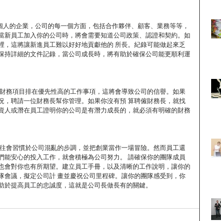
2個人的企業，公司的每一個方面，包括合作夥伴、顧客、業務等等， 
當新員工加入你的公司時，將會需要知道公司政策、認證和契約。如
裡，這將讓新進員工難以好好地貢獻他的 所長。紀錄可能做起來乏
保持詳細的文件記錄，當公司成長時，將有助於確保公司能更順利運
的財務項目排在優先性高的工作事項，這將會導致公司的信譽。如果
況，聘請一位財務長幫你管理。如果你沒有預 算聘僱財務長，就找
資人或潛在員工證明你的公司是有潛力成長的，就必須有明確的財務
往往會習慣於公司混亂的步調，並把創業當作一場冒險。然而員工還
們能安心的投入工作，就會積極為公司努力。 請確保你的團隊成員
也會對你也有所期望。建立員工手冊，以及清晰的工作說明，讓你的
隊會議，擬定公司計 畫並慶祝公司里程碑。讓你的團隊感受到，你
助於提高員工的忠誠度，這就是公司長做長有的關鍵。