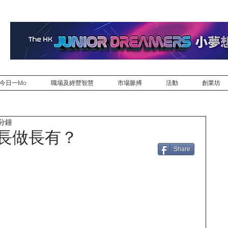
今日一Mo
職場及經營智慧
市場脈搏
活動
創業坊
 分鐘
如何長做長有？
Share