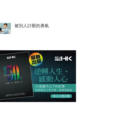
被別人討厭的勇氣