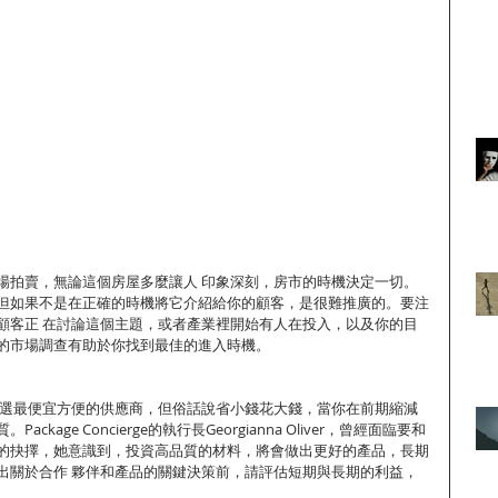
場拍賣，無論這個房屋多麼讓人 印象深刻，房市的時機決定一切。
但如果不是在正確的時機將它介紹給你的顧客，是很難推廣的。要注
顧客正 在討論這個主題，或者產業裡開始有人在投入，以及你的目
的市場調查有助於你找到最佳的進入時機。 
會挑選最便宜方便的供應商，但俗話說省小錢花大錢，當你在前期縮減
kage Concierge的執行長Georgianna Oliver，曾經面臨要和
的抉擇，她意識到，投資高品質的材料，將會做出更好的產品，長期
出關於合作 夥伴和產品的關鍵決策前，請評估短期與長期的利益，