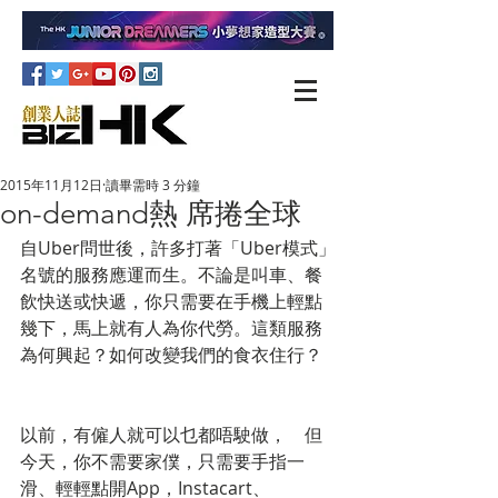
2015年11月12日
讀畢需時 3 分鐘
on-demand熱 席捲全球
自Uber問世後，許多打著「Uber模式」
名號的服務應運而生。不論是叫車、餐
飲快送或快遞，你只需要在手機上輕點
幾下，馬上就有人為你代勞。這類服務
為何興起？如何改變我們的食衣住行？
以前，有僱人就可以乜都唔駛做，　但
今天，你不需要家僕，只需要手指一
滑、輕輕點開App，Instacart、