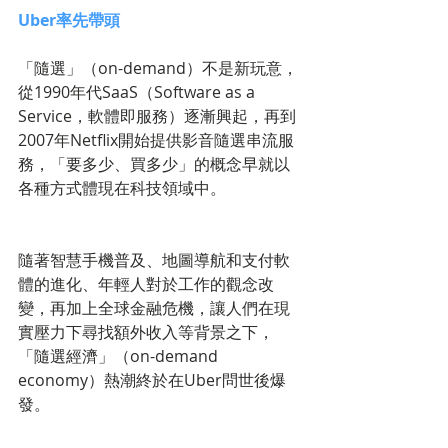
Uber率先帶頭
「隨選」（on-demand）不是新玩意，
從1990年代SaaS（Software as a 
Service，軟體即服務）逐漸興起，再到
2007年Netflix開始提供影音隨選串流服
務，「要多少、買多少」的概念早就以
各種方式體現在科技領域中。
隨著智慧手機普及、地圖導航和支付軟
體的進化、年輕人對於工作的觀念改
變，再加上全球金融危機，讓人們在現
實壓力下尋找額外收入等背景之下，
「隨選經濟」（on-demand 
economy）熱潮終於在Uber問世後爆
發。