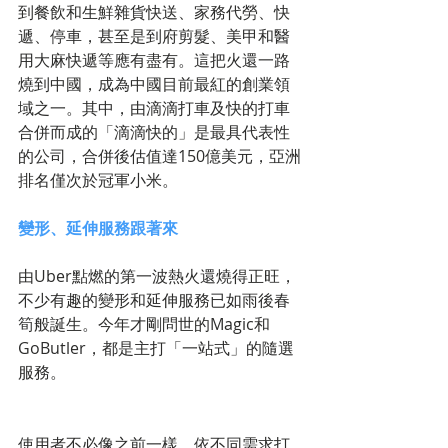
到餐飲和生鮮雜貨快送、家務代勞、快
遞、停車，甚至是到府剪髮、美甲和醫
用大麻快遞等應有盡有。這把火還一路
燒到中國，成為中國目前最紅的創業領
域之一。其中，由滴滴打車及快的打車
合併而成的「滴滴快的」是最具代表性
的公司，合併後估值達150億美元，亞洲
排名僅次於冠軍小米。
變形、延伸服務跟著來
由Uber點燃的第一波熱火還燒得正旺，
不少有趣的變形和延伸服務已如雨後春
筍般誕生。今年才剛問世的Magic和
GoButler，都是主打「一站式」的隨選
服務。
使用者不必像之前一樣，依不同需求打