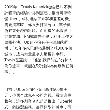
2009年，Travis Kalanick從自己叫不到
計程車的經驗中得到靈感，推出叫車軟
體Uber，成功連結了乘客和兼差司機。
需要搭車時，你只要打開App，車子就
會在幾分鐘內出現。而司機的正職很可
能是業務、PM或廣告企劃，利用工作之
餘賺外快。Uber不擁有任何車輛和司
機，但5年多來已經拓展到全球300多個
城市，成為力量最令人驚畏的車行。
Travis甚至說：「假如我們能在5分鐘內
為你派車，就能在5分鐘內為你辦到任何
事。」
目前，Uber公司估值已高達500億美
元，位居全球私有公司之冠。看準這股
趨勢，許多創業者也紛紛推出「Uber模
式」的隨選服務。從同類型的叫車，再