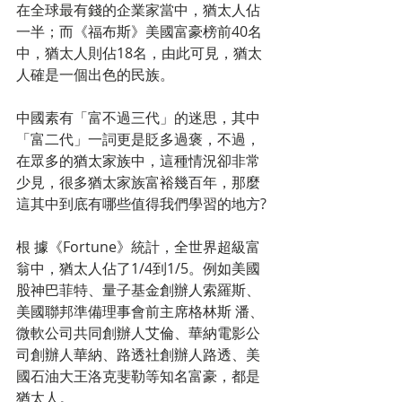
在全球最有錢的企業家當中，猶太人佔
一半；而《福布斯》美國富豪榜前40名
中，猶太人則佔18名，由此可見，猶太
人確是一個出色的民族。 
中國素有「富不過三代」的迷思，其中
「富二代」一詞更是貶多過褒，不過，
在眾多的猶太家族中，這種情況卻非常
少見，很多猶太家族富裕幾百年，那麼
這其中到底有哪些值得我們學習的地方? 
根 據《Fortune》統計，全世界超級富
翁中，猶太人佔了1/4到1/5。例如美國
股神巴菲特、量子基金創辦人索羅斯、
美國聯邦準備理事會前主席格林斯 潘、
微軟公司共同創辦人艾倫、華納電影公
司創辦人華納、路透社創辦人路透、美
國石油大王洛克斐勒等知名富豪，都是
猶太人。 