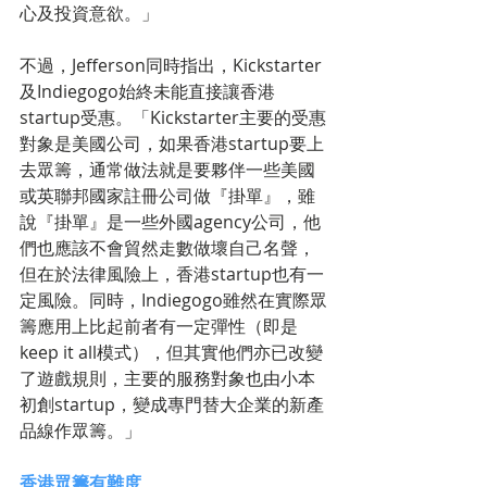
心及投資意欲。」
不過，Jefferson同時指出，Kickstarter
及Indiegogo始終未能直接讓香港
startup受惠。「Kickstarter主要的受惠
對象是美國公司，如果香港startup要上
去眾籌，通常做法就是要夥伴一些美國
或英聯邦國家註冊公司做『掛單』，雖
說『掛單』是一些外國agency公司，他
們也應該不會貿然走數做壞自己名聲，
但在於法律風險上，香港startup也有一
定風險。同時，Indiegogo雖然在實際眾
籌應用上比起前者有一定彈性（即是
keep it all模式），但其實他們亦已改變
了遊戲規則，主要的服務對象也由小本
初創startup，變成專門替大企業的新產
品線作眾籌。」
香港眾籌有難度