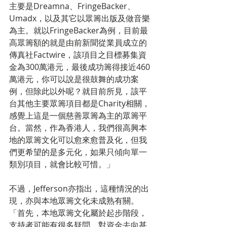
主要是Dreamna、FringeBacker、
Umadx，以及其它以眾籌出版及做音樂
為主。就以FringeBacker為例，目前最
高眾籌額的就是由前新聞從業員成立的
傳真社Factwire，該項目之目標募集資
金為300萬港元，最後成功籌得接近460
萬港元，你可以說是很鼓舞的成功案
例，但除此以外呢？就目前所見，該平
台其他主要眾籌項目都是Charity相關，
感覺上這是一個慈善眾籌為主的眾籌平
台。當然，作為香港人，我們很高興本
地的眾籌文化可以愈來愈普及化，但我
們更希望的是多元化，如果只傾向單一
類別項目，就會比較可惜。」
不過，Jefferson亦指出，這種情況的出
現，亦與本地眾籌文化未成熟有關。
「首先，本地眾籌文化屬於起步階段，
支持者可能有很多疑問，對資金去向甚