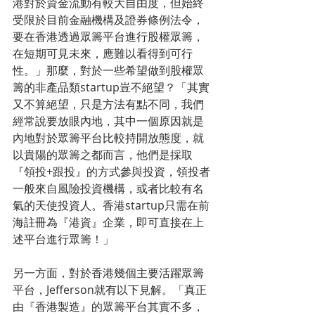
港對於資金流動有較大自由度，但始終
受限於目前金融機構及證券條例法令，
要在香港透過眾籌平台進行股權眾籌，
在短期可見未來，應難以看得到可行
性。」那麼，對於一些希望做到股權眾
籌的非產品類startup豈不絕望？「其實
又不算絕望，只是方法有點不同，我們
經常說要放眼內地，其中一個原因就是
內地對於眾籌平台比較持開放態度，就
以貴陽的眾籌之都而言，他們是採取
『領投+跟投』的方式參與投資，領投者
一般來自風險投資機構，或者比較有名
氣的天使投資人。香港startup只需在前
海註冊為『港資』企業，即可直接在上
述平台進行眾籌！」
另一方面，對於香港幾個主要活躍眾籌
平台，Jefferson就有以下見解。「真正
由『香港製造』的眾籌平台其實不多，