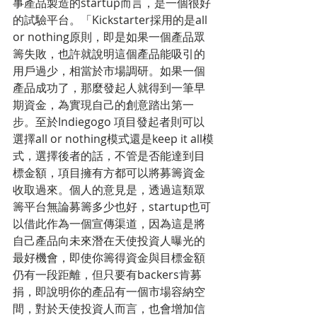
事產品製造的startup而言，是一個很好
的試驗平台。「Kickstarter採用的是all 
or nothing原則，即是如果一個產品眾
籌失敗，也許就說明這個產品能吸引的
用戶過少，相當於市場調研。如果一個
產品成功了，那麼發起人就得到一筆早
期資金，為實現自己的創意踏出第一
步。至於Indiegogo 項目發起者則可以
選擇all or nothing模式還是keep it all模
式，選擇後者的話，不管是否能達到目
標金額，項目擁有方都可以將募籌資金
收取過來。個人的意見是，透過這類眾
籌平台無論募籌多少也好，startup也可
以借此作為一個宣傳渠道，因為這是將
自己產品向未來潛在天使投資人曝光的
最好機會，即使你籌得資金與目標金額
仍有一段距離，但只要有backers肯募
捐，即說明你的產品有一個市場容納空
間，對於天使投資人而言，也會增加信