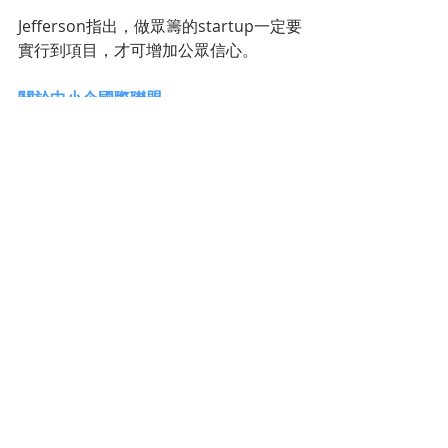
Jefferson指出，做眾籌的startup一定要
實行到項目，才可增加公眾信心。
關於中小企國際聯盟
中小企國際聯盟一直致力協助本地中小
企衝出國際，透過不同渠通及方法，溝
通全球各業界，縮短距離，拓寬視野，
加強商機；願景則是推動香港成為東西
方中小企中心，協助製造業，服務業發
展中國與其他地區的貿易市場。與此同
時，他們更透過鼓勵中小企應用雲端運
算方案擴充業務；組織及協助青年了解
和進行創業活動與配對，以及密切注意
前海與及其他自貿區的發展和商機，幫
助中小企的業務，甚至年青創業人走向
國際化。
標記：