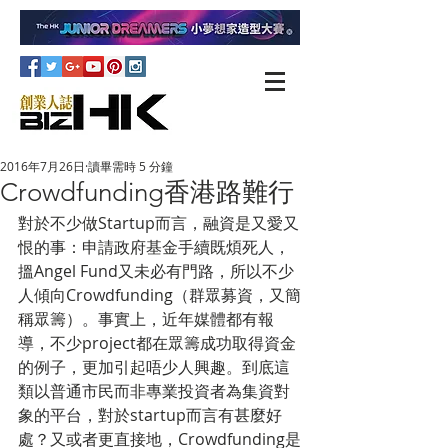
2016年7月26日
讀畢需時 5 分鐘
Crowdfunding香港路難行
對於不少做Startup而言，融資是又愛又
恨的事：申請政府基金手續既煩死人，
搵Angel Fund又未必有門路，所以不少
人傾向Crowdfunding（群眾募資，又簡
稱眾籌）。事實上，近年媒體都有報
導，不少project都在眾籌成功取得資金
的例子，更加引起唔少人興趣。到底這
類以普通市民而非專業投資者為集資對
象的平台，對於startup而言有甚麼好
處？又或者更直接地，Crowdfunding是