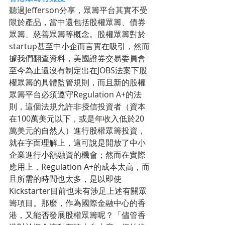
聽過Jefferson分享，眾籌平台其實不受
限於產品，當中還包括股權眾籌、債券
眾籌、慈善眾籌等概念。股權眾籌對於
startup甚至中小企而言實在吸引，然而
據我們翻查資料，美國證券交易委員會
至今為止還沒有制定出在JOBS法案下股
權眾籌的具體監管規則，而且新的股權
眾籌平台必須遵守Regulation A+的法
則，這個法規允許非授信投資者（資本
在100萬美元以下，或是年收入低於20
萬美元的自然人）進行股權眾籌投資，
就在字面理解上，這可說是開放了中小
企業進行小額融資的機會；然而在實際
應用上，Regulation A+的成本太高，而
且所需的時間也太多，是以即使
Kickstarter目前也未有涉足上述有關眾
籌項目。那麼，作為國際金融中心的香
港，又能否發展股權眾籌呢？「儘管香