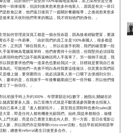
腳去做，由於我們一直堅持100%泰國地道風味，加上採用全是空運
都有一班捧場客，但說到後來愈來愈多外地客人，原因是有次一班日
們是飲食記者，他們返日後寫了一篇關於餐廳報導，之後就愈來愈多
是後來某天收到他們寄來的雜誌，我才得知他們的身份。」
主管如何管理資深員工都是一個永恆命題，因為後者經驗豐富，要讓
實在不是一件易事。「由於我們的員工全是100%泰國人，很多都是
工作，正所謂『睇住我長大』，所以在接手初期，我們的確需要一段
人手落單轉為電腦落單時，他們會覺得十分困惑，但我堅持必須採取
結果現時他們已說不能再返轉頭用人手落單了。另一個例子就是，我
所以我曾要求他們每一道菜色也要給我試一次，目標就是要我自己食
嘆為此。可能他們一先會不明白為何我要這樣做法，但其實在我們區
又是樓上舖，要突圍而出，就必須讓客人第一口嚐下去便感到分別，
人；慶幸的是，在我接手一年後餐廳業績已有一倍升幅，所以他們慢
建立了一份信任。」
廳對比初接手時上升約300%，年營業額近8位數字，她指出,關鍵在於
上舖真緊要多人識，自己宣傳方式就是不斷透過參與聚會去招展人
自己基本上是『逄人都派咭片』，甚至我去買鞋時也會向sales派
是大眾，即是任何人都有機會光顧我們。始終,我從來都相信，做樓
人上門光顧，而是自己應更主動走向人群。另一方面，昔日在電影公
人脈，所以我們亦定期舉辦cross-over活動，包括早前就與稻苗學
，總會有referral產生日後更多合作。」