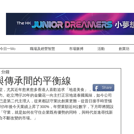
今日一Mo
職場及經營智慧
市場脈搏
活動
創業坊
 分鐘
與傳承間的平衡線
Share
堂，尤其近年愈來愈多香港人喜歡追求「地道美食」，「原汁原味」
力。屹立灣仔20年的金蘭花一向主打正宗地道泰國風味，如今公司
y）已是第二代主理人，從來都話守業比創業更難－從昔日接手時苦惱
5年後今天業績上昇了300%，年營業額近8位數字，下月即將開設
話：「守業，就是如何在守住企業既有優勢的同時 ，與時代並進尋找新
合不斷改變的市場。」