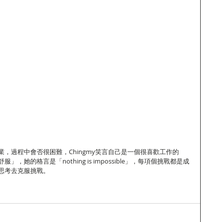
，過程中會否很困難，Chingmy笑言自己是一個很喜歡工作的
，她的格言是「nothing is impossible」，每項個挑戰都是成
思考去克服挑戰。