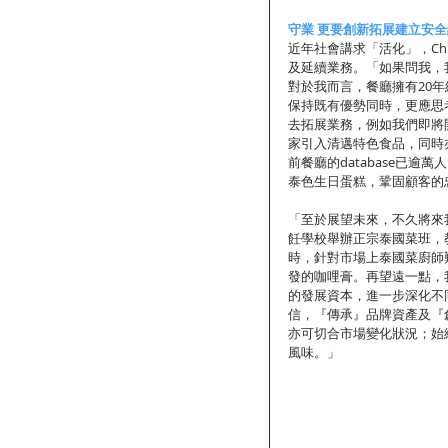
守業 更要創新拓展建立安全
近年社會講求「活化」，C
及延續業務。「如果問我，
對於我而言，餐廳擁有20
保持既有優勢同時，更應思
去拓展業務，例如我們即將
家引入清邁特色食品，同時
前餐廳的database已
泰色生日蛋糕，鞏固顧客的
「至於展望未來，不久將來我
飪學校舉辦正宗泰國菜班，
時，針對市場上泰國菜廚師
發的咖哩膏。再望遠一點，
的發展資本，進一步深化不
信，『傳承』品牌資產及『
亦可切合市場變化狀況；始
風味。」