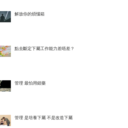
解放你的煩惱箱
點去斷定下屬工作能力差唔差？
管理 最怕用錯藥
管理 是培養下屬 不是改造下屬