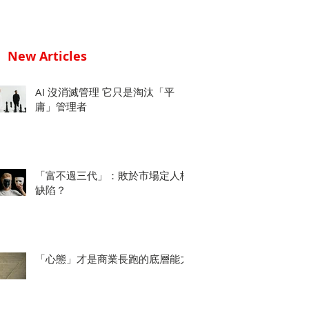
New Articles
AI 沒消滅管理 它只是淘汰「平
庸」管理者
「富不過三代」：敗於市場定人格
缺陷？
「心態」才是商業長跑的底層能力