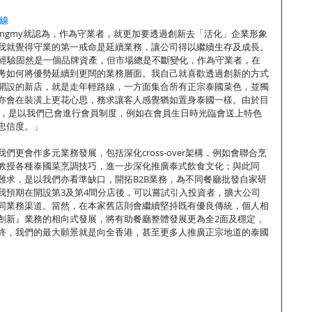
線
hngmy就認為，作為守業者，就更加要透過創新去「活化」企業形象
我就覺得守業的第一戒命是延續業務，讓公司得以繼續生存及成長。
年經驗固然是一個品牌資產，但市場總是不斷變化，作為守業者，在
考如何將優勢延續到更闊的業務層面。我自己就喜歡透過創新的方式
開設的新店，就是走年輕路線，一方面集合所有正宗泰國菜色，並獨
亦會在裝潢上更花心思，務求讓客人感覺猶如置身泰國一樣。由於目
逾萬人，是以我們已會進行會員制度，例如在會員生日時光臨會送上特色
忠信度。」
們更會作多元業務發展，包括深化cross-over架構，例如會聯合烹
教授各種泰國菜烹調技巧，進一步深化推廣泰式飲食文化；與此同
難求，是以我們亦看準缺口，開拓B2B業務，為不同餐廳批發自家研
我預期在開設第3及第4間分店後，可以嘗試引入投資者，擴大公司
同業務渠道。當然，在本家舊店則會繼續堅持既有優良傳統，個人相
創新』業務的相向式發展，將有助餐廳整體發展更為全2面及穩定，
終，我們的最大願景就是向全香港，甚至更多人推廣正宗地道的泰國