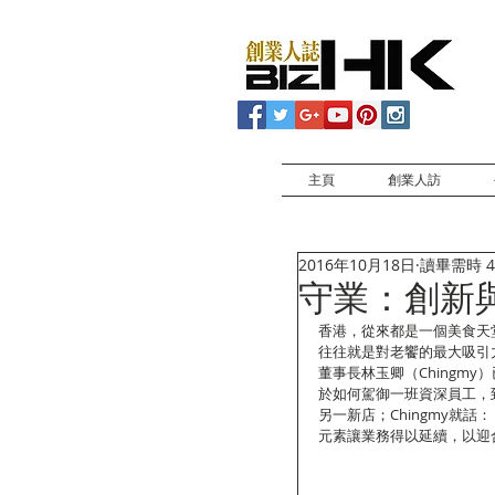
主頁
創業人訪
2016年10月18日
讀畢需時 4
守業：創新
香港，從來都是一個美食天
往往就是對老饗的最大吸引
董事長林玉卿（Chingm
於如何駕御一班資深員工，到
另一新店；Chingmy就
元素讓業務得以延續，以迎