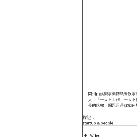
問到由娛樂事業轉戰餐飲事業
人，「一天不工作，一天不舒服」
長的階梯，問題只是你如何
標記：
startup & people