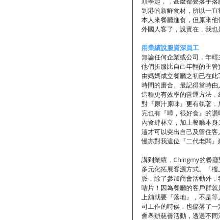
頭學起，，甚麼都要落手落
到港的新鮮食材，所以一直
本人來餐廳進食，但原來他
外國人客了，說實在，我也
用業績說服資深員工
無論任何企業或公司，年輕
他們折服比自己年輕的主管
由媽媽成立餐廳之初已在此
時間的磨合。最記得當時由
這種更有效率的營運方法，
對『原汁原味』更有執著，
完也有『嘩，很好食』的讚
內食肆林立，加上餐廳本身
這才可以突出自己及留住客
慢亦對我這位『二代老闆』
講到業績，Chingmy的餐
多元化拓展客源方式。「樓
脈，除了參加商會活動外，我
咭片！因為餐廳的客戶群就
上舖就要『落地』，不是等
司工作的時侯，也儲落了一定
會舉辦慈善活動，透過不同活動