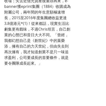
收場；失去近億元資產後重頭再來，e-
banner獲eprint集團（1884）收購成為
附屬公司，兩年間的年生意額極速增
長，2015至2016年度集團總收益更達
3.8億港元*(1)！從來都話，現實生活比
劇集更有戲味，不過Chris坦言，自己創
業的心態已和昔日大大不同。「曾經，
我都幻想自己是《創世紀》中的葉榮
添，擁有自己的力天世紀，但由失去到
再次擁有，我才知道創業不是只一味追
求盈利，公司要成長的首要條件，就是
要令團隊成長起來。」