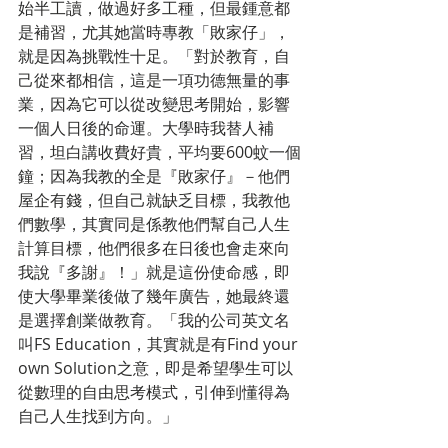
始半工讀，做過好多工種，但最鍾意都
是補習，尤其她當時專教「敗家仔」，
就是因為挑戰性十足。「對於教育，自
己從來都相信，這是一項功德無量的事
業，因為它可以從改變思考開始，影響
一個人日後的命運。大學時我替人補
習，坦白講收費好貴，平均要600蚊一個
鐘；因為我教的全是『敗家仔』－他們
屋企有錢，但自己就缺乏目標，我教他
們數學，其實同是係教他們幫自己人生
計算目標，他們很多在日後也會走來向
我說『多謝』！」就是這份使命感，即
使大學畢業後做了幾年廣告，她最終還
是選擇創業做教育。「我的公司英文名
叫FS Education，其實就是有Find your 
own Solution之意，即是希望學生可以
從數理的自由思考模式，引伸到懂得為
自己人生找到方向。」