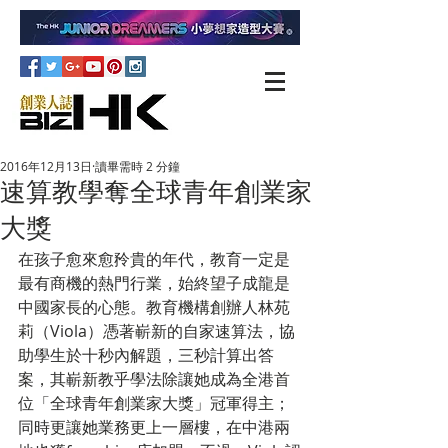
2016年12月13日
讀畢需時 2 分鐘
速算教學奪全球青年創業家
大獎
在孩子愈來愈矝貴的年代，教育一定是
最有商機的熱門行業，始終望子成龍是
中國家長的心態。教育機構創辦人林苑
莉（Viola）憑著嶄新的自家速算法，協
助學生於十秒內解題，三秒計算出答
案，其嶄新教乎學法除讓她成為全港首
位「全球青年創業家大獎」冠軍得主；
同時更讓她業務更上一層樓，在中港兩