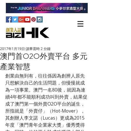
2017年1月19日
讀畢需時 2 分鐘
澳門首O2O外賣平台 多元
產業智慧
創業由無到有，往往係因為創辨人原先
只想解決自己的生活問題，但慢慢就成
為一項事業。澳門一名80後，就因為連
續4年都不能順利成功叫到外賣，結果促
成了澳門第一個外賣O2O平台的誕生，
所指就是「外賣仔」（Hot-Mover），
其創辦人李文諾（Lucas）更成為2015
年度「澳門青年企業家大獎」優秀獎得