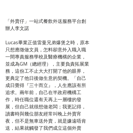
「外賣仔」一站式餐飲外送服務平台創
辦人李文諾
Lucas畢業正值雷曼兄弟爆煲之時，原本
只想應徵做文員，怎料卻意外入職入職
一間專責服務學校及醫療機構的企業，
並成為GM（總經理），主要負責拓展業
務，這份工不止大大打開了他的眼界，
更典定了他日後做生意的契機。「自己
成日覺得『三十而立』，人生應該有所
追求。兩年前，自己在半政府機構工
作，時任職位還有天再上一層樓的發
展，但自己就很想做老闆；我更記得，
讀書時與幾位朋友經常叫晚上外賣宵
夜，但不是無車送外賣，就是嫌遠唔肯
送，結果就觸發了我們成立這個外賣