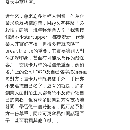
及大中華地區。
近年來，愈來愈多年輕人創業，作為企
業形象及禮儀顧問，May又有甚麼「必
殺技」建議一班年輕創業人？「我曾接
觸過不少startupper，都發覺新一代創
業人其實好有橋，但很多時就忽略了
break the ice的重要，其實要讓別人對
你加深印象，甚至有可能成為你的潛在
客戶，交換卡片時的禮儀最重要，例如
名片上的公司LOGO及自己名字必須要面
向對方；遞卡片時除要雙手外，手部亦
不要遮掩自己名字，還有的就是，許多
創業人面對陌生人都會急不及待介紹自
己的業務，但有時多點向對方有技巧地
發問，學習做一個聆聽者，既可給予對
方一份尊重，同時可更容易打開話題匣
子，甚至發掘其他商機。」