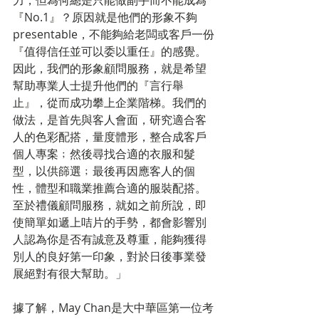
力，但為何總是只能做副手而不能成為
『No.1』？原因就是他們的形象不夠
presentable，不能夠給老闆或客戶一份
『值得信任並可以委以重任』的感覺。
因此，我們的形象顧問服務，就是希望
幫助專業人士提升他們的『言行舉
止』，從而成功攀上企業階梯。我們的
做法，是首先與客人會面，研究適合客
人的色彩配搭，量度體形，整合成客戶
個人專案﹔然後尋找合適的衣服和髮
型，以供篩選﹔最後再因應客人的個
性，體型和職業推薦合適的服裝配搭。
至於禮儀顧問服務，就如之前所說，即
使簡單如遞上咭片的手勢，都會影響別
人認為你是否有誠意及尊重，能夠獲得
別人的良好第一印象，對於日後事業發
展絕對有很大幫助。」
據了解，May Chan是大中華區第一位考