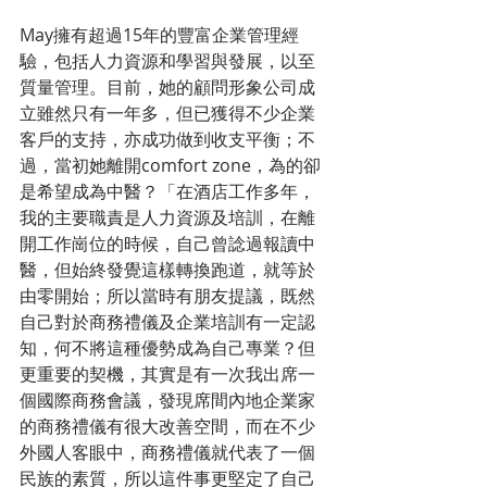
May擁有超過15年的豐富企業管理經
驗，包括人力資源和學習與發展，以至
質量管理。目前，她的顧問形象公司成
立雖然只有一年多，但已獲得不少企業
客戶的支持，亦成功做到收支平衡；不
過，當初她離開comfort zone，為的卻
是希望成為中醫？「在酒店工作多年，
我的主要職責是人力資源及培訓，在離
開工作崗位的時候，自己曾諗過報讀中
醫，但始終發覺這樣轉換跑道，就等於
由零開始；所以當時有朋友提議，既然
自己對於商務禮儀及企業培訓有一定認
知，何不將這種優勢成為自己專業？但
更重要的契機，其實是有一次我出席一
個國際商務會議，發現席間內地企業家
的商務禮儀有很大改善空間，而在不少
外國人客眼中，商務禮儀就代表了一個
民族的素質，所以這件事更堅定了自己