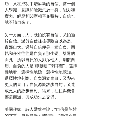
功，又在成功中增添新的自信。當一個
人學識、見識和膽識集於一身，能力和
實力、經歷和閱歷相容並蓄時，自信也
就不請自來了。
另一方面，人，既怕沒有自信，又怕過
於自信。過於自信往往導致自以為是、
夜郎自大。過於自信便是一種自負。固
執和任性往往是自負者那生硬、桀驁的
面孔，所以自負的人排斥他人、剛愎自
用。自負的人是“睜眼瞎”“閉耳聾”，選擇
性地看、選擇性地聽，選擇性地認知、
選擇性地判斷。自負源於盲目，又帶來
更大的盲目；自負源於故步自封，又造
成更大的故步自封。結果，往往與機會
擦肩而過、與成功失之交臂。
美國作家、詩人愛默生說：“自信是英雄
的本質，自負是愚人的特徵。”自信不自