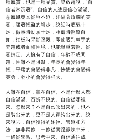
種氣質，也是一種品質。梁啟超說，“自
信者常沉著”。自信的人總是信心滿滿、
意氣風發又從容不迫，洋溢著燦爛的笑
容，邁著輕盈的腳步，說話時底氣十
足，做事時勁頭十足，相處時輕鬆自
如，拍板時果斷堅毅，即使遇到棘手的
問題或者面臨困境，也能舉重若輕、從
容鎮定。人擁有了自信，年齡不成問
題，困難不是阻礙，年長的會變得年
輕，平庸的會變得非凡，怯懦的會變得
英勇，弱小的會變得強大。
人難在自信，贏在自信。不是什麼人都
自信滿滿、百折不撓的。自信從哪裡
來、怎麼來？不是自己吹出來的，也不
是裝出來的，更不是人家誇出來的。說
來說去，自信獲得的途徑、管道和方
法，無非兩條：一條從實踐鍛煉中來，
一條從學習、思考中來。自信通往成