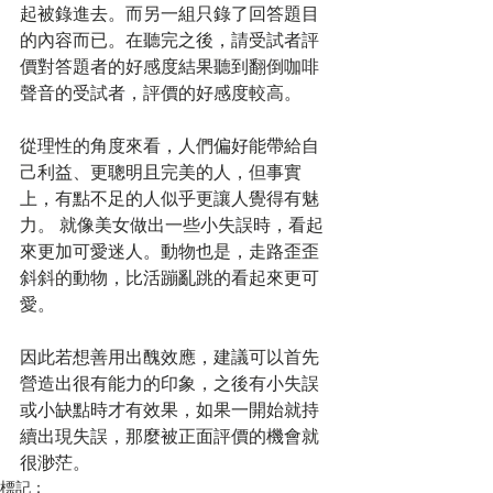
起被錄進去。而另一組只錄了回答題目
的內容而已。在聽完之後，請受試者評
價對答題者的好感度結果聽到翻倒咖啡
聲音的受試者，評價的好感度較高。
從理性的角度來看，人們偏好能帶給自
己利益、更聰明且完美的人，但事實
上，有點不足的人似乎更讓人覺得有魅
力。 就像美女做出一些小失誤時，看起
來更加可愛迷人。動物也是，走路歪歪
斜斜的動物，比活蹦亂跳的看起來更可
愛。
因此若想善用出醜效應，建議可以首先
營造出很有能力的印象，之後有小失誤
或小缺點時才有效果，如果一開始就持
續出現失誤，那麼被正面評價的機會就
很渺茫。
標記：