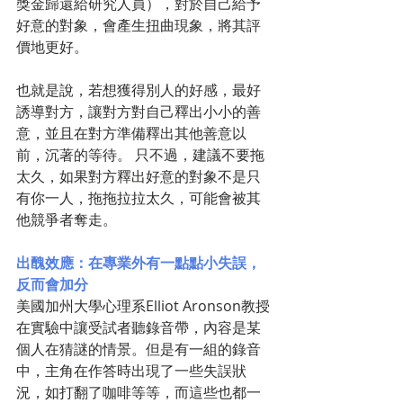
獎金歸還給研究人員），對於自己給予
好意的對象，會產生扭曲現象，將其評
價地更好。
也就是說，若想獲得別人的好感，最好
誘導對方，讓對方對自己釋出小小的善
意，並且在對方準備釋出其他善意以
前，沉著的等待。 只不過，建議不要拖
太久，如果對方釋出好意的對象不是只
有你一人，拖拖拉拉太久，可能會被其
他競爭者奪走。
出醜效應：在專業外有一點點小失誤，
反而會加分
美國加州大學心理系Elliot Aronson教授
在實驗中讓受試者聽錄音帶，內容是某
個人在猜謎的情景。但是有一組的錄音
中，主角在作答時出現了一些失誤狀
況，如打翻了咖啡等等，而這些也都一