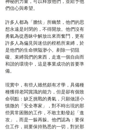
神秘的力量，可以釋放他們，並給予他
們信心與希望。
許多人都為「膽怯」所幽禁，他們的思
想永遠是封閉的，不得開放。他們沒有
勇氣為從愚昧中解放出來而奮鬥，更有
許多人為偏見與迷信的桎梏所束縛，於
是他們的生命狹隘渺小。剷除一切阻
礙、束縛我們的東西，走進一個自由而
和諧的環境中，這是事業成功的首要準
備。
現實中，有些人雖然頗有才學，具備種
種獲得老闆賞識的能力，但是卻有個致
命弱點：缺乏挑戰的勇氣，只願做謹小
慎微的「安全專家」，對不時出現的那
些異常困難的工作，不敢主動發起「進
攻」，而是一躲再躲。他們認為：要保
住工作，就要保持熟悉的一切，對於那