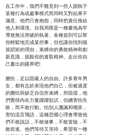
在工作中，我們不難見到一些人固執于
某種行為或處事模式而同時又對結果不
滿意。他們只會抱怨，同時把責任推給
他人和環境。自我局限是一種畫地為牢
導致無法突破的執著。各種規則可以幫
你輕鬆地完成某些事，但也讓你找到循
規蹈矩的理由，束縛你的勇敢精神和創
新意識，扼殺你的進取精神。走出你自
己畫出的疆界吧!
膽怯，足以阻礙人的自由。許多青年男
女，都有志於表現他們自己，但被過度
的膽怯與缺乏自信所束縛，所阻擋，他
們覺得內在力量躍躍欲試，但總害怕失
敗，而不敢行動。怕別人譏諷和嘲弄，
害怕流言飛語，這種恐懼心理會導致他
們不敢說話，不敢做事，不敢冒險，不
敢前進。他們等待又等待，希望有一種