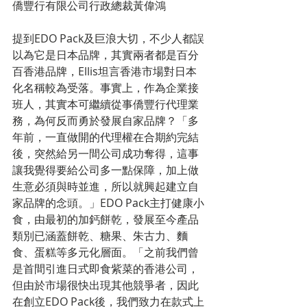
僑豐行有限公司行政總裁黃偉鴻
提到EDO Pack及巨浪大切，不少人都誤
以為它是日本品牌，其實兩者都是百分
百香港品牌，Ellis坦言香港市場對日本
化名稱較為受落。事實上，作為企業接
班人，其實本可繼續從事僑豐行代理業
務，為何反而勇於發展自家品牌？「多
年前，一直做開的代理權在合期約完結
後，突然給另一間公司成功奪得，這事
讓我覺得要給公司多一點保障，加上做
生意必須與時並進，所以就興起建立自
家品牌的念頭。」EDO Pack主打健康小
食，由最初的加鈣餅乾，發展至今產品
類別已涵蓋餅乾、糖果、朱古力、麵
食、蛋糕等多元化層面。「之前我們曾
是首間引進日式即食紫菜的香港公司，
但由於市場很快出現其他競爭者，因此
在創立EDO Pack後，我們致力在款式上