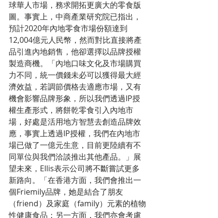
球華人市場，務求開拓更廣大的零食版
圖。事實上，中商產業研究院已指出，
預計2020年內地零食市場份額達到
12,004億元人民幣，然而對比直接將產
品引進內地銷售，他卻選擇以品牌授權
製造商機。「內地口味文化及市場購買
力不同，統一價錢未必可以獲得最大經
濟效益，若調節價格去適應市場，又有
機會影響品牌形象，所以我們透過IP授
權生產形式，將餅乾零食引入內地市
場，好處是活用地方智慧去創造品牌效
應，事實上透過IP授權，我們在內地市
場已做了一億元生意，目前更陸續有不
同單位與我們洽談推出其他產品。」展
望未來，Ellis表示公司將不斷嘗試更多
新路向。「在香港方面，我們會推出一
個Friemily品牌，她是結合了朋友
（friend）及家庭（family）元素的植物
性健康食品；另一方面，我們亦會考慮