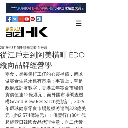
2019年3月5日
讀畢需時 5 分鐘
從江戶走到阿美橫町 EDO
縱向品牌經營學
零食，是每個打工仔的心靈補償，所以
做零食生意永遠有市場；事實上，單是
政府統計署數字，香港去年零食市場銷
貨價值達12億港元，而外國市場調查機
構Grand View Research更預計，2025
年環球健康零食市場規模將達到328億美
元（約2,574億港元）！僑豐行自80年代
起經營日韓國食品代理生意，企二代黃