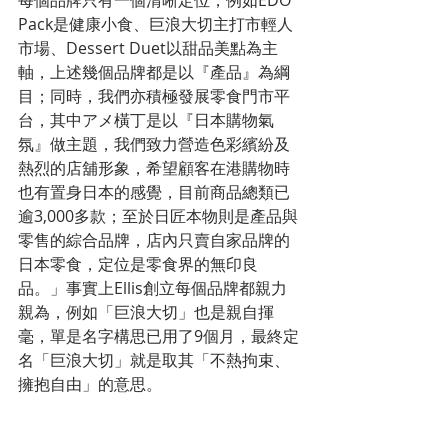
每個品牌只有一個清晰定位，例如EDO 
Pack是健康小食、巨浪大切主打市輕人
市場、Dessert Duet以甜品美點為主
軸，上述幾個品牌都是以『產品』為綱
目；同時，我們亦積極發展零食門市平
台，其中アメ橫丁是以『日本購物氣
氛』做主題，我們致力營造色彩繽紛及
熱烈的店舖形象，希望顧客在港購物時
也有置身日本的感覺，目前商品總類已
逾3,000多款；至於日匠本物則是產品與
零售的綜合品牌，店內只賣自家品牌的
日本零食，定位是零食界的無印良
品。」事實上Ellis創立每個品牌都親力
親為，例如「巨浪大切」也是親自揮
毫，單是名字構思已用了9個月，最終定
名「巨浪大切」就是取其「不熱拘束、
擁抱自由」的意思。