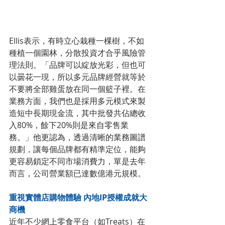
Ellis表示，有時立心栽種一棵樹，不如
種植一個園林，分散投資才合乎風險管
理法則。「品牌可以綻放光彩，但也可
以曇花一現，所以多元品牌經營就等於
不要將全部雞蛋放在同一個籃子裡。在
業務方面，我們也是採用多元模式來製
造短中長期現金流，其中批發共佔總收
入80%，餘下20%則是來自零售業
務。」他更認為，透過清晰的業務圖譜
規劃，讓每個品牌都有精準定位，能夠
更容易鎖定不同市場消費力，單是去年
而言，公司營業額已達數億港元規模。
重視實體店購物體驗 內地IP授權成就大
商機
近年不少網上零食平台（如Treats）在