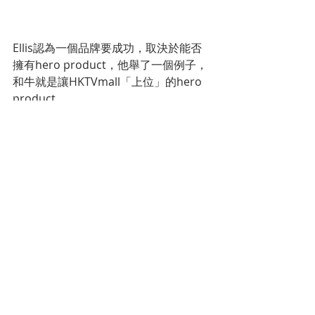
Ellis認為一個品牌要成功，取決於能否
擁有hero product，他舉了一個例子，
和牛就是讓HKTVmall「上位」的hero 
product。
創業總會做錯事 做生意先要諗失敗
Ellis在訪問中多次提到「園林種植」的
品牌經營哲學，面對愈來愈多年輕人有
意創業，他就寄語大家先要輸得起。
「做生意投資有幾大，失敗就有幾大甚
至更多，所以開展一盤業務之前，除了
要有『我要成功』的心態，同時更要計
算一下失敗的風險。我不是說有風險就
要退縮，而是希望大家做好兩手準備，
其實人一生做十件事，有九件都是錯
事，做錯事不可怕，做錯了不知反省才