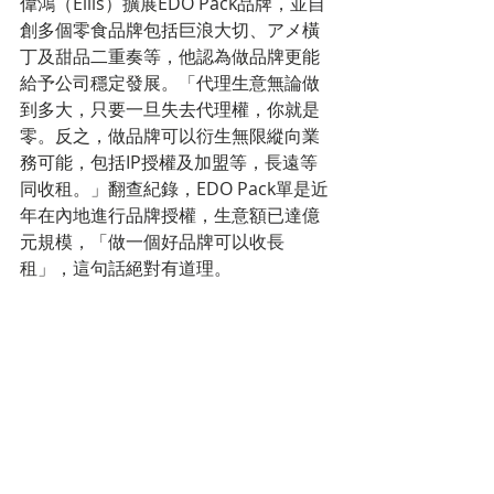
偉鴻（Ellis）擴展EDO Pack品牌，並自
創多個零食品牌包括巨浪大切、アメ橫
丁及甜品二重奏等，他認為做品牌更能
給予公司穩定發展。「代理生意無論做
到多大，只要一旦失去代理權，你就是
零。反之，做品牌可以衍生無限縱向業
務可能，包括IP授權及加盟等，長遠等
同收租。」翻查紀錄，EDO Pack單是近
年在內地進行品牌授權，生意額已達億
元規模，「做一個好品牌可以收長
租」，這句話絕對有道理。