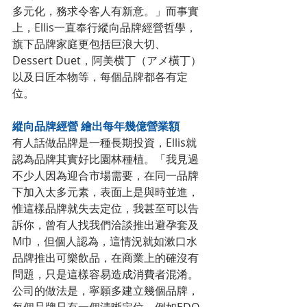
多元化，務求令客人有新意。」而事實
上，Ellis一直奉行縱向品牌經營哲學，
旗下品牌家庭更包括巨浪大切、
Dessert Duet，阿美横丁（アメ橫丁）
以及日匠本物等，每個品牌都各有定
位。
縱向品牌經營 繪出每年幾億營業額
有人話做品牌是一種長期投資，Ellis就
認為品牌其實好比園林種植。「我見過
不少人因為迎合市場需要，在同一品牌
下加入太多元素，表面上是與時並進，
惟這樣品牌就失去定位，我甚至可以告
訴你，曾有人找我們洽談推出避孕套及
M巾，但個人認為，這情況就如漱口水
品牌推出可樂飲品，在商業上的確沒有
問題，只是這樣容易造成消費者混淆。
公司的做法是，寧願多建立幾個品牌，