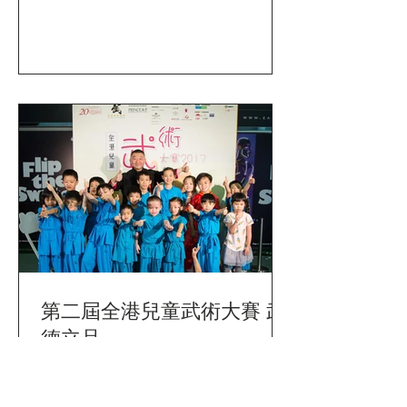
健身世界盃（2017 KENGURU PRO 街頭
健身世界盃香港站）香港站，剛於過去
星期六（8月12日）假九龍灣國際展貿
中心之「運動博覽2017」圓滿舉行，並
有共25名來自...
第二屆全港兒童武術大賽 武
德立品
由香港國術總會主辦的「全港兒童武術
大賽」已於2017年5月3日假香港灣仔修