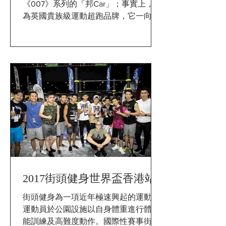
《007》系列的「邦Car」；事實上，作
為英國貴族級運動超跑品牌，它一向是
品味型人之選。最近，該品牌全新
Vantage車系宣佈正式引入香港，為隆
重其事，他們更於九龍尖沙咀馬哥孛羅
酒店Overview...
2017街頭健身世界盃香港站
街頭健身為一項近年極速興起的運動，
運動員於公園設施以自身體重進行體適
能訓練及高難度動作。國際性賽事街頭