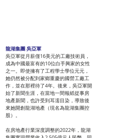
龍湖集團 吳亞軍
吳亞軍從月薪僅16美元的工廠技術員，
成為中國最富有的10位白手興家的女性
之一。即使擁有了工程學士學位元元，
她仍然被分配到家鄉重慶的國營工廠工
作，並在那裡待了4年。後來，吳亞軍開
始了新聞生涯，在當地一間報紙從事房
地產新聞，也許受到耳濡目染，導致後
來她開創龍湖地產（現名為龍湖集團控
股）。
在房地產行業深度調整的2022年，龍湖
集團實現營業收入2,505億元人民幣，同