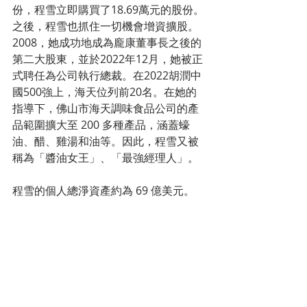
份，程雪立即購買了18.69萬元的股份。
之後，程雪也抓住一切機會增資擴股。
2008，她成功地成為龐康董事長之後的
第二大股東，並於2022年12月，她被正
式聘任為公司執行總裁。在2022胡潤中
國500強上，海天位列前20名。在她的
指導下，佛山市海天調味食品公司的產
品範圍擴大至 200 多種產品，涵蓋蠔
油、醋、雞湯和油等。因此，程雪又被
稱為「醬油女王」、「最強經理人」。
程雪的個人總淨資產約為 69 億美元。