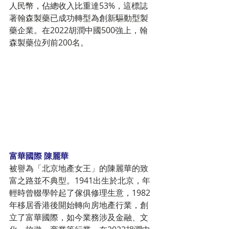
人民幣，佔總收入比重達53%，這標誌
著翰森製藥已成功轉型為創新驅動型製
藥企業。在2022胡潤中國500強上，翰
森製藥位列前200名。
富華國際 陳麗華
被譽為「北京地產女王」的陳麗華的致
富之路並不典型。1941出生於北京，年
輕時曾輟學幹起了傢俱修理生意，1982
年移居香港後開始轉向房地產行業，創
立了富華國際，如今業務涉及金融、文