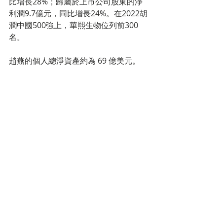
比增長28%；歸屬於上市公司股東的淨
利潤9.7億元，同比增長24%。在2022胡
潤中國500強上，華熙生物位列前300
名。
趙燕的個人總淨資產約為 69 億美元。
中國女力的抬頭 
胡潤百富董事長兼首席調研官胡潤指
出，每位上榜女企業家的故事都值得學