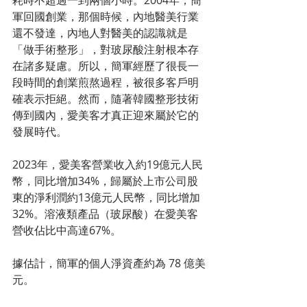
耗時不超過一到兩個小時。2004年，簡
軍回國創業，那個時候，內地醫美行業
還不發達，內地人對醫美的認識就是
「做手術整形」，對玻尿酸注射根本存
在諸多疑慮。所以，簡軍經歷了很長一
段時間的創業煎熬過程，被很多客戶明
確表示拒絕。然而，隨著韓國整形技術
傳到國內，愛美客才真正迎來屬於它的
發展時代。
2023年，愛美客營業收入約19億元人民
幣，同比增加34%，歸屬於上市公司股
東的淨利潤約13億元人民幣，同比增加
32%。溶液類產品（玻尿酸）在愛美客
營收佔比中高達67%。
據估計，簡軍的個人淨資產約為 78 億美
元。