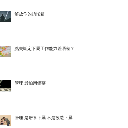
解放你的煩惱箱
點去斷定下屬工作能力差唔差？
管理 最怕用錯藥
管理 是培養下屬 不是改造下屬