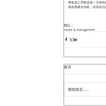
導致員工們更是當一天和尚
很容易產生內耗，在現在日
標記：
career & management
留言
撰寫留言......