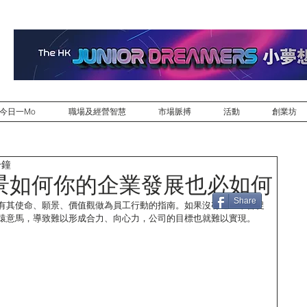
今日一Mo
職場及經營智慧
市場脈搏
活動
創業坊
分鐘
景如何你的企業發展也必如何
Share
有其使命、願景、價值觀做為員工行動的指南。如果沒有這些來督促
猿意馬，導致難以形成合力、向心力，公司的目標也就難以實現。