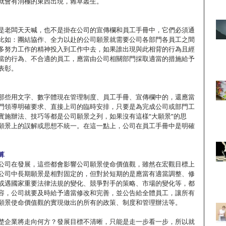
就會有消極的東西出現，雜草叢生。
是老闆天天喊，也不是掛在公司的宣傳欄和員工手冊中，它們必須通
比如：團結協作、全力以赴的公司願景就需要公司各部門各員工之間
多努力工作的精神投入到工作中去，如果誰出現與此相背的行為且經
當的行為、不合適的員工，應當由公司相關部門採取適當的措施給予
表彰。
那些用文字、數字體現在管理制度、員工手冊、宣傳欄中的，還應當
門領導明確要求、直接上司的臨時安排，只要是為完成公司或部門工
實施辦法、技巧等都是公司願景之列，如果沒有這樣“大願景”的思
願景上的誤解或思想不統一。在這一點上，公司在員工手冊中是明確
算
公司在發展，這些都會影響公司願景使命價值觀，雖然在宏觀目標上
公司中長期願景是相對固定的，但對於短期的是應當有適當調整、修
或遇國家重要法律法規的變化、競爭對手的策略、市場的變化等，都
容，公司就要及時給予適當修改和完善，並公告給全體員工，讓所有
願景使命價值觀的實現做出的所有的政策、制度和管理辦法等。
楚企業將走向何方？發展目標不清晰，只能是走一步看一步，所以就