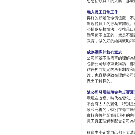
思想佔領員工的大腦，那麼
融入員工日常工作
再好的願景使命價值觀，不
過規範員工的行為來體現。
少扯皮多想辦法、少找藉口
勸導仍不改正的，就是不適
教育，做的好的給與鼓勵和
成為團隊的核心意志
公司願景不能簡單的理解為
包括公司領導重要講話、部
作任務而制定的所有制度和
維，也容易導致在理解公司
做出了解釋的。
隨公司發展階段完善反覆運
環境在改變、時代在變化、
不會有太大的變化，特別是
改和完善的，特別在每年底
會較直接的影響到現有的內
員工真正理解和配合公司為
很多中小企業自己都不太清