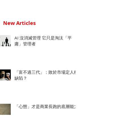
New Articles
AI 沒消滅管理 它只是淘汰「平
庸」管理者
「富不過三代」：敗於市場定人格
缺陷？
「心態」才是商業長跑的底層能力